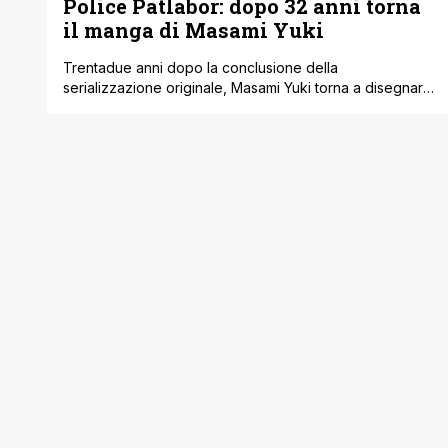
Police Patlabor: dopo 32 anni torna
il manga di Masami Yuki
Trentadue anni dopo la conclusione della
serializzazione originale, Masami Yuki torna a disegnare
un nuovo capitolo di Mobile Police Patlabor. L'annuncio
è arrivato attraverso il profilo X ufficiale della rivista
Weekly Big Comic Spirits di Shogakukan, che
pubblicherà il one-shot nel numero 25 del 2026, in
uscita in Giappone il 18 maggio. Il capitolo inedito
porterà il titolo di Mobile Police Patlabor 2026 e il [']