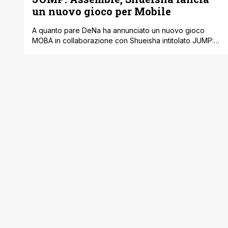
un nuovo gioco per Mobile
A quanto pare DeNa ha annunciato un nuovo gioco
MOBA in collaborazione con Shueisha intitolato JUMP:
Assemble, nome ovviamente ispirato dagli Avengers
della Marvel, e molto probabilmente anche il concetto
dietro il gioco sarà lo stesso. Attualmente è in sviluppo e
fortunatamente sarà disponibile sia su Android che iOS.
JUMP: Assemble sarà distribuito prima nel [']