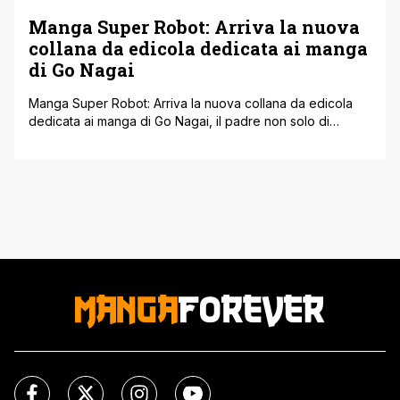
Manga Super Robot: Arriva la nuova
collana da edicola dedicata ai manga
di Go Nagai
Manga Super Robot: Arriva la nuova collana da edicola
dedicata ai manga di Go Nagai, il padre non solo di
Devilman ma anche dei 'robottoni' che hanno definito per
sempre il genere mecha. Mazinga, Ufo Robot, Jeeg
Robot e tanti altri saranno presenti in questa interessante
iniziativa, volta a onorare il lavoro di uno dei [']