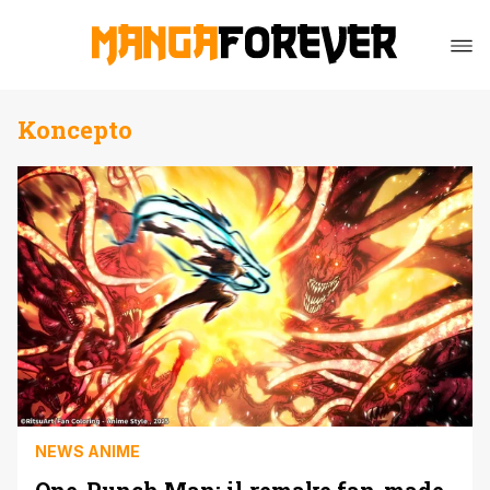
Koncepto
NEWS ANIME
One-Punch Man: il remake fan-made