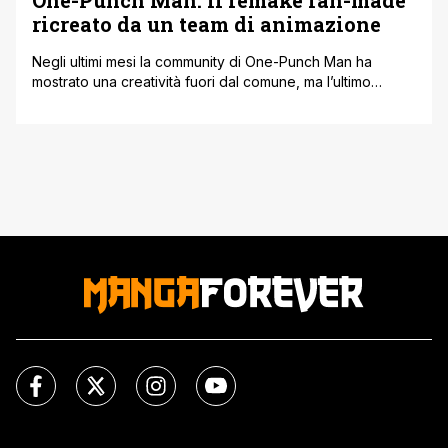
ricreato da un team di animazione
Negli ultimi mesi la community di One-Punch Man ha
mostrato una creatività fuori dal comune, ma l’ultimo
progetto che sta circolando in rete ha superato ogni
aspettativa. Un gruppo di YouTuber, animatori e artisti uniti
dalla passione per la serie, sta infatti lavorando a una
vera e propria ricostruzione fan-made della Stagione 3,
con un [']