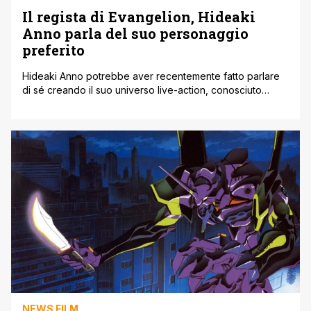
Il regista di Evangelion, Hideaki
Anno parla del suo personaggio
preferito
Hideaki Anno potrebbe aver recentemente fatto parlare
di sé creando il suo universo live-action, conosciuto
come Shin Universe, ma il leggendario regista sarà
probabilmente sempre ricordato per aver creato Neon
Genesis Evangelion. Con il ciclo cinematografico che
compone The Rebuild of Evangelion recentemente
giunto al termine, non ci sono state notizie su un possibile
ritorno [']
NEWS FILM