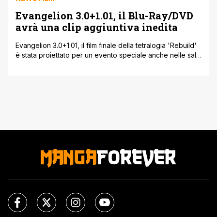
Evangelion 3.0+1.01, il Blu-Ray/DVD
avrà una clip aggiuntiva inedita
Evangelion 3.0+1.01, il film finale della tetralogia 'Rebuild'
è stata proiettato per un evento speciale anche nelle sale
cinematografiche italiane, ottenendo purtroppo solo un
mediocre successo; forse il tutto è dipeso anche dalla
disponibilità del film su Prime Video. Comunque questo
film a quanto pare riceverà anche una versione Blu-Ray,
in uscita in Giappone l'8 [']