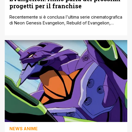
progetti per il franchise
Recentemente si è conclusa l'ultima serie cinematografica
di Neon Genesis Evangelion, Rebuild of Evangelion,
ricreando la serie e aggiungendo alcuni nuovi elementi
alla storia di Shinji Ikari e NERV. Al momento della stesura
di questo articolo, il regista Hideaki Anno non ha ancora
confermato se tornerà a ciò che è considerato il suo
capolavoro nell'anime. [']
NEWS ANIME