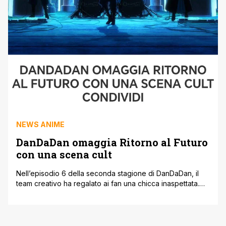
NEWS ANIME
DanDaDan omaggia Ritorno al Futuro
con una scena cult
Nell’episodio 6 della seconda stagione di DanDaDan, il
team creativo ha regalato ai fan una chicca inaspettata.
Tra battaglie e momenti assurdi, spunta un tributo a uno
dei film più amati degli anni ’80: Ritorno al Futuro. Un
omaggio che non passa inosservato, capace di strappare
un sorriso a chiunque abbia visto almeno una volta [']