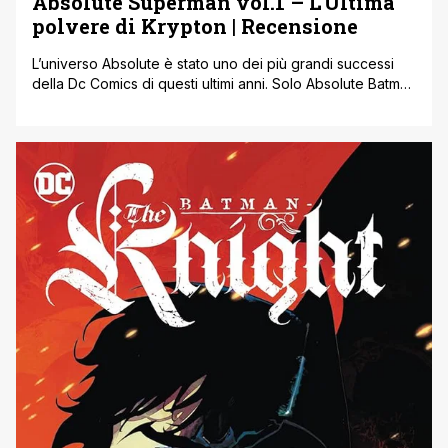
Absolute Superman vol.1 – L’Ultima
polvere di Krypton | Recensione
L’universo Absolute è stato uno dei più grandi successi
della Dc Comics di questi ultimi anni. Solo Absolute Batman
ha sfondato con il primo numero il tetto delle 300mila
copie vendute in poco tempo, ma adesso si parla di cifre
a sei zeri tra ristampe e vendite complessive, mentre
Absolute Wonder Woman ha vinto il [']