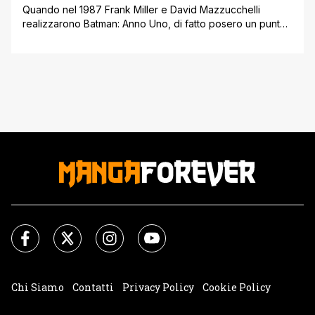
Quando nel 1987 Frank Miller e David Mazzucchelli
realizzarono Batman: Anno Uno, di fatto posero un punto,
quasi mai intaccato, sulle origini dell’Uomo Pipistrello,
focalizzandosi però sui suoi primi passi come
vigilante/giustiziere mascherato. Quello che pochi autori
avevano approfondito, invece, era la parte precedente al
ritorno del giovane Bruce Wayne nella sua Gotham City:
quel [']
Chi Siamo
Contatti
Privacy Policy
Cookie Policy
Impostazioni Cookie