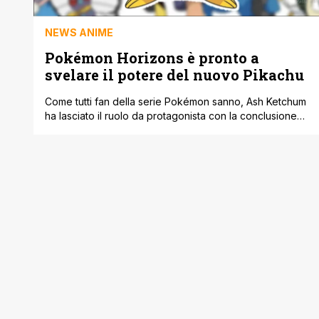
NEWS ANIME
Pokémon Horizons è pronto a
svelare il potere del nuovo Pikachu
Come tutti fan della serie Pokémon sanno, Ash Ketchum
ha lasciato il ruolo da protagonista con la conclusione
dello speciale Aim to Be a Pokémon Master e dopo
aver coronato il suo sogno. E insieme ad Ash, anche il
suo Pikachu non sarà più tra i protagonisti principali.
Tuttavia, il roditore elettrico non ha davvero [']