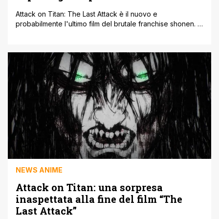
Attack on Titan: The Last Attack è il nuovo e
probabilmente l'ultimo film del brutale franchise shonen. In
vista dell'uscita del film in Giappone, The Last Attack ha
pubblicizzato nuove riprese che sarebbero state
aggiunte al film compilation attraverso una nuova scena
post-credit. Nonostante questo film non contenga nulla di
nuovo rispetto alla serie anime, [']
NEWS ANIME
Attack on Titan: una sorpresa
inaspettata alla fine del film “The
Last Attack”