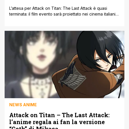
L’attesa per Attack on Titan: The Last Attack è quasi
terminata: il film evento sarà proiettato nei cinema italiani
per un solo giorno, il 3 marzo 2025. Questa pellicola, che
racchiude le Parti 3 e 4 della stagione finale dell’iconica
serie anime, rappresenta un’occasione imperdibile per i
fan italiani di vivere sul grande schermo l’epica [']
NEWS ANIME
Attack on Titan – The Last Attack:
l’anime regala ai fan la versione
“Goth” di Mikasa