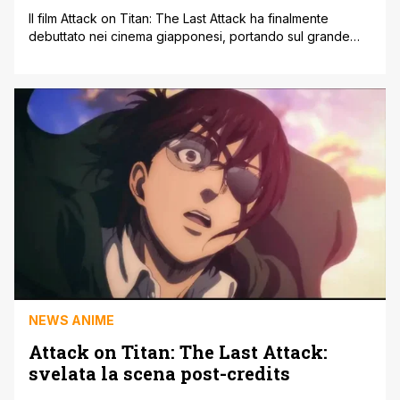
Il film Attack on Titan: The Last Attack ha finalmente
debuttato nei cinema giapponesi, portando sul grande
schermo la conclusione epica di una delle serie anime più
amate e brutali di sempre. Tuttavia, la vera sorpresa del
film non si trova nei combattimenti o nella narrazione già
conosciuta, ma nella scena post-credit, che ha lasciato [']
NEWS ANIME
Attack on Titan: The Last Attack:
svelata la scena post-credits