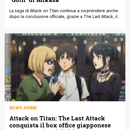
La saga di Attack on Titan continua a sorprendere anche
dopo la conclusione ufficiale, grazie a The Last Attack, il
nuovo film che ha portato i momenti finali della serie
animata sul grande schermo. Tra le novità più apprezzate
dai fan, spicca l’introduzione ufficiale di una versione
molto attesa di Mikasa Ackerman: la sua celebre [']
NEWS ANIME
Attack on Titan: The Last Attack
conquista il box office giapponese