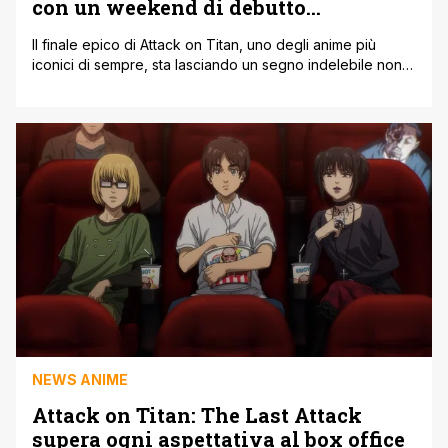
con un weekend di debutto
sorprendente
Il finale epico di Attack on Titan, uno degli anime più
iconici di sempre, sta lasciando un segno indelebile non
solo nei cuori dei fan ma anche al botteghino
giapponese. Attack on Titan: The Last Attack,
probabilmente ultimo, film dedicato alla saga, ha superato
ogni aspettativa al suo debutto nelle sale, dimostrando
che il richiamo [']
NEWS ANIME
Attack on Titan: The Last Attack
supera ogni aspettativa al box office