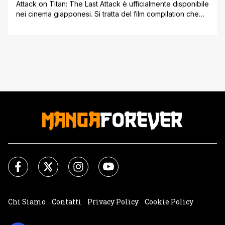
Attack on Titan: The Last Attack è ufficialmente disponibile
nei cinema giapponesi. Si tratta del film compilation che
riprende gli episodi finali della brutale serie anime
inglobandoli in una battaglia degna da grande schermo.
Mentre, per la maggior parte, il primo film de l'attacco dei
Giganti non presenta molto in termini di nuovo materiale,
MAPPA [']
Chi Siamo
Contatti
Privacy Policy
Cookie Policy
Impostazioni Cookie