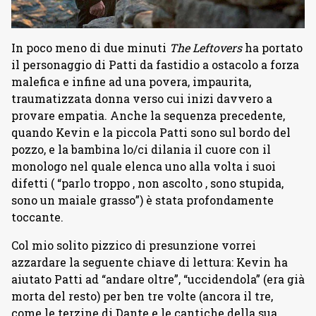
In poco meno di due minuti
The Leftovers
ha portato
il personaggio di Patti da fastidio a
ostacolo a forza
malefica e infine ad una povera, impaurita,
traumatizzata donna verso cui inizi davvero a
provare empatia. Anche la sequenza precedente,
quando Kevin e la piccola Patti sono sul bordo del
pozzo, e la bambina lo/ci dilania il cuore con il
monologo nel quale elenca uno alla volta i suoi
difetti ( “p
arlo troppo , non ascolto , sono stupida,
sono un maiale grasso”) è stata profondamente
toccante.
Col mio solito pizzico di presunzione vorrei
azzardare la seguente chiave di lettura: Kevin ha
aiutato Patti ad “andare oltre”, “uccidendola” (era già
morta del resto) per ben tre volte (ancora il tre,
come le terzine di Dante e le cantiche della sua