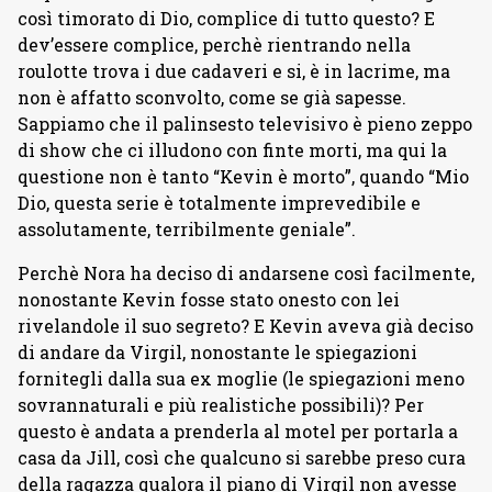
così timorato di Dio, complice di tutto questo? E
dev’essere complice, perchè rientrando nella
roulotte trova i due cadaveri e si, è in lacrime, ma
non è affatto sconvolto, come se già sapesse.
Sappiamo che il palinsesto televisivo è pieno zeppo
di show che ci illudono con finte morti, ma qui la
questione non è tanto “Kevin è morto”, quando “Mio
Dio, questa serie è totalmente imprevedibile e
assolutamente, terribilmente geniale”.
Perchè Nora ha deciso di andarsene così facilmente,
nonostante Kevin fosse stato onesto con lei
rivelandole il suo segreto? E Kevin aveva già deciso
di andare da Virgil, nonostante le spiegazioni
fornitegli dalla sua ex moglie (le spiegazioni meno
sovrannaturali e più realistiche possibili)? Per
questo è andata a prenderla al motel per portarla a
casa da Jill, così che qualcuno si sarebbe preso cura
della ragazza qualora il piano di Virgil non avesse