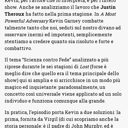
Kevin, per l’attore che lo interpreta, e per l’intero
show. Anche se analizziamo il lavoro che
Justin
Theroux
ha fatto nella prima stagione. In
A Most
Powerful Adversary
Kevin Garney combatte
talmente tanto che noi, seduti sul nostro divano ad
osservare inermi ed impotenti, semplicemente
stentiamo a credere quanto sia risoluto e forte e
combattivo.
Il tema “Scienza contro Fede” analizzato a più
riprese durante le sei stagioni di
Lost
(forse è
meglio dire che quello era il tema principale dello
show) qui si amplia e si arricchisce in un modo più
magico ed inquietante: paradossalmente, un
concetto così universale viene applicato ad un solo
individuo e funziona comunque alla grande.
In pratica, l’episodio porta Kevin a due soluzioni: la
prima, fornita da Virgil (di cui scopriamo anche la
storia personale: è il padre di John Murphy, ed è