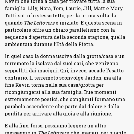
Kevin che torna a casa per trovare tutta la sua
famiglia. Lily, Nora, Tom, Laurie, Jill, Matt e Mary.
Tutti sotto lo stesso tetto, per la prima volta da
quando
The Leftovers
è iniziato. E questa scena in
particolare offre un chiaro parallelismo con la
sequenza d’apertura della seconda stagione, quella
ambientata durante l’Età della Pietra.
In quel caso la donna usciva dalla grotta/casa e un
terremoto la isolava dai suoi cari, che venivano
seppelliti dai macigni. Qui, invece, accade l’esatto
contrario. Il terremoto sconvolge Jarden, ma alla
fine Kevin torna nella sua casa/grotta per
ricongiungersi alla sua famiglia. Due momenti
estremamente poetici, che congiunti formano una
parabola ascendente che parte dal dolore e dalla
perdita per arrivare alla gioia e alla riunione.
E alla fine, forse, possiamo leggere un altro
messaggio in
The Leftovers
: che, magari, per quanto