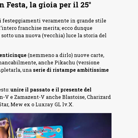
esta, la gioia per il 25°
festeggiamenti veramente in grande stile
l’intero franchise merita; ecco dunque
 sotto una nuova (vecchia) luce la storia del
enticinque
(nemmeno a dirlo) nuove carte,
immancabilmente, anche Pikachu (versione
mpletarla, una
serie di ristampe ambitissime
esto:
unire il passato e il presente del
n-V e Zamazent-V anche Blastoise, Charizard
tar, Mew ex o Luxray GL lv.X.