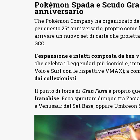
Pokémon Spada e Scudo Gran F
anniversario
The Pokémon Company ha organizzato dei 
per questo 25° anniversario, proprio come 
arrivare un nuovo set di carte che proietta
GCC.
L’
espansione è infatti composta da ben v
che celebra i Leggendari più iconici e, 
Volo e Surf con le rispettive VMAX); a co
dai collezionisti.
Il punto di forza di
Gran Festa
è proprio qu
franchise.
Ecco spuntare dunque tra Zacia
e Venusaur del Set Base, oppure Umbreon S