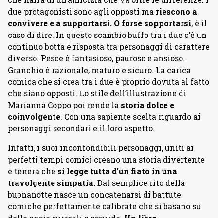
due protagonisti sono agli opposti ma
riescono a
convivere e a supportarsi. O forse sopportarsi
, è il
caso di dire. In questo scambio buffo tra i due c’è un
continuo botta e risposta tra personaggi di carattere
diverso. Pesce è fantasioso, pauroso e ansioso.
Granchio è razionale, maturo e sicuro. La carica
comica che si crea tra i due è proprio dovuta al fatto
che siano opposti. Lo stile dell’illustrazione di
Marianna Coppo poi rende la
storia dolce e
coinvolgente
. Con una sapiente scelta riguardo ai
personaggi secondari e il loro aspetto.
Infatti, i suoi inconfondibili personaggi, uniti ai
perfetti tempi comici creano una storia divertente
e tenera che
si legge tutta d’un fiato in una
travolgente simpatia.
Dal semplice rito della
buonanotte nasce un concatenarsi di battute
comiche perfettamente calibrate che si basano su
delle ansie surreali e assurde.
Un libro