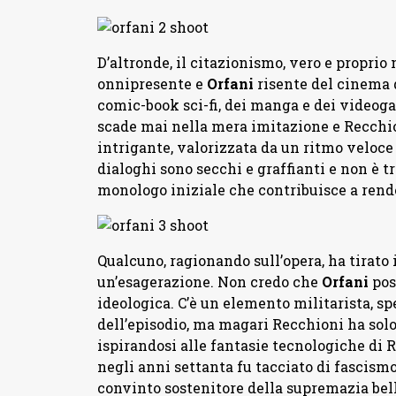
D’altronde, il citazionismo, vero e proprio 
onnipresente e
Orfani
risente del cinema d
comic-book sci-fi, dei manga e dei videoga
scade mai nella mera imitazione e Recchi
intrigante, valorizzata da un ritmo veloce
dialoghi sono secchi e graffianti e non è t
monologo iniziale che contribuisce a rende
Qualcuno, ragionando sull’opera, ha tirato 
un’esagerazione. Non credo che
Orfani
pos
ideologica. C’è un elemento militarista, 
dell’episodio, ma magari Recchioni ha sol
ispirandosi alle fantasie tecnologiche di 
negli anni settanta fu tacciato di fascis
convinto sostenitore della supremazia bell