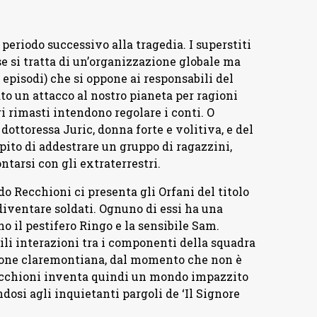
n periodo successivo alla tragedia. I superstiti
se si tratta di un’organizzazione globale ma
pisodi) che si oppone ai responsabili del
ato un attacco al nostro pianeta per ragioni
i rimasti intendono regolare i conti. O
ottoressa Juric, donna forte e volitiva, e del
ito di addestrare un gruppo di ragazzini,
ntarsi con gli extraterrestri.
o Recchioni ci presenta gli Orfani del titolo
diventare soldati. Ognuno di essi ha una
no il pestifero Ringo e la sensibile Sam.
ili interazioni tra i componenti della squadra
one claremontiana, dal momento che non è
Recchioni inventa quindi un mondo impazzito
dosi agli inquietanti pargoli de ‘Il Signore