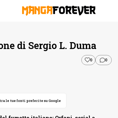
ione di Sergio L. Duma
0
0
 le tue fonti preferite su Google
del fumetto italiano: Orfani, serial a