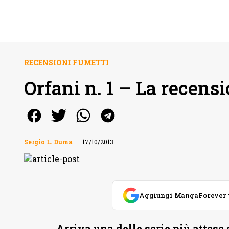
RECENSIONI FUMETTI
Orfani n. 1 – La recens
Sergio L. Duma
17/10/2013
Aggiungi MangaForever tra
Arriva una delle serie più attese 