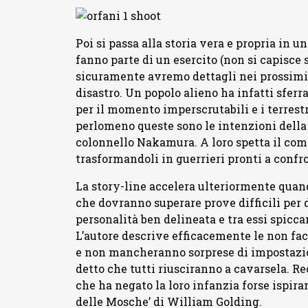
Poi si passa alla storia vera e propria in u
fanno parte di un esercito (non si capisce 
sicuramente avremo dettagli nei prossimi e
disastro. Un popolo alieno ha infatti sferr
per il momento imperscrutabili e i terrestr
perlomeno queste sono le intenzioni della d
colonnello Nakamura. A loro spetta il comp
trasformandoli in guerrieri pronti a confro
La story-line accelera ulteriormente quand
che dovranno superare prove difficili per 
personalità ben delineata e tra essi spicca
L’autore descrive efficacemente le non fac
e non mancheranno sorprese di impostazi
detto che tutti riusciranno a cavarsela. 
che ha negato la loro infanzia forse ispiran
delle Mosche’ di William Golding.