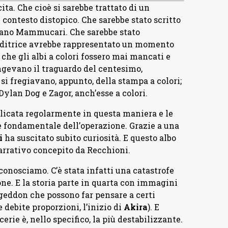
ita. Che cioè si sarebbe trattato di un
contesto distopico. Che sarebbe stato scritto
iano Mammucari. Che sarebbe stato
a editrice avrebbe rappresentato un momento
che gli albi a colori fossero mai mancati e
ungevano il traguardo del centesimo,
 fregiavano, appunto, della stampa a colori;
Dylan Dog e Zagor, anch’esse a colori.
licata regolarmente in questa maniera e le
e fondamentale dell’operazione. Grazie a una
i
ha suscitato subito curiosità. E questo albo
narrativo concepito da Recchioni.
conosciamo. C’è stata infatti una catastrofe
ne. E la storia parte in quarta con immagini
geddon che possono far pensare a certi
debite proporzioni, l’inizio di
Akira
). E
rie è, nello specifico, la più destabilizzante.