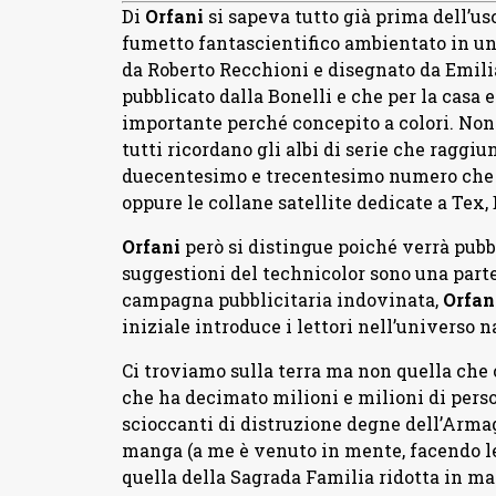
Di
Orfani
si sapeva tutto già prima dell’usc
fumetto fantascientifico ambientato in un 
da Roberto Recchioni e disegnato da Emil
pubblicato dalla Bonelli e che per la cas
importante perché concepito a colori. Non 
tutti ricordano gli albi di serie che raggi
duecentesimo e trecentesimo numero che si
oppure le collane satellite dedicate a Tex, 
Orfani
però si distingue poiché verrà pubb
suggestioni del technicolor sono una part
campagna pubblicitaria indovinata,
Orfan
iniziale introduce i lettori nell’universo 
Ci troviamo sulla terra ma non quella che 
che ha decimato milioni e milioni di perso
scioccanti di distruzione degne dell’Arma
manga (a me è venuto in mente, facendo le 
quella della Sagrada Familia ridotta in mace