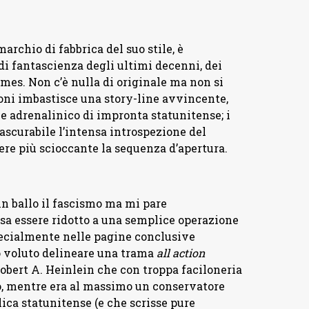
marchio di fabbrica del suo stile, è
i fantascienza degli ultimi decenni, dei
mes. Non c’è nulla di originale ma non si
oni imbastisce una story-line avvincente,
 e adrenalinico di impronta statunitense; i
rascurabile l’intensa introspezione del
re più scioccante la sequenza d’apertura.
in ballo il fascismo ma mi pare
sa essere ridotto a una semplice operazione
specialmente nelle pagine conclusive
o voluto delineare una trama
all action
Robert A. Heinlein che con troppa faciloneria
mo, mentre era al massimo un conservatore
ica statunitense (e che scrisse pure