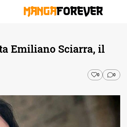
a Emiliano Sciarra, il
0
0