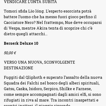
VENDICARE L’ONTA SUBITA
Tomori sfida Lǎo lóng. L’esperto esorcista potrà
battere l’uomo che ha messo fuori gioco perfino il
Cacciatore Nero? Nel frattempo, Nue deve occuparsi
di Vespa, mentre Akira tenta di scoprire chi c’è
dietro quegli attacchi…
Berserk Deluxe 10
50,00 €
VERSO UNA NUOVA, SCONVOLGENTE
DESTINAZIONE
Fuggiti dal Qliphoth e superato l’assalto della nuova
Squadra dei Falchi nel bosco degli alberi spirituali,
Gatsu, Caska, Isidoro, Serpico, Shilke e Farnese,
come sempre accompagnati dagli amici elfi, si sono
rifugiati in riva al mare. Tra incontri inaspettati e
scontri inattesi, il viaggio riprende