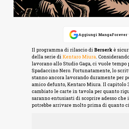
Aggiungi MangaForever tra
Il programma di rilascio di
Berserk
è sicur
della serie di
Kentaro Miura
. Considerando 
lavorano allo Studio Gaga, ci vuole tempo 
Spadaccino Nero. Fortunatamente, lo scritto
stanno ancora lavorando duramente per port
amico defunto, Kentaro Miura. Il capitolo 3
cambiato le carte in tavola per quanto rigua
saranno entusiasti di scoprire adesso che il
potrebbe arrivare molto prima di quanto ci