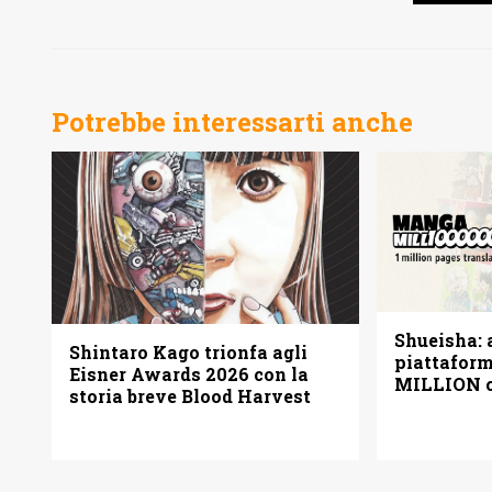
Potrebbe interessarti anche
Shueisha: a
Shintaro Kago trionfa agli
piattafo
Eisner Awards 2026 con la
MILLION c
storia breve Blood Harvest
pagine gra
italiano)