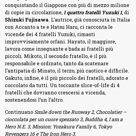
conquistando il Giappone con più di mezzo milione
di copie in circolazione,
I quattro fratelli Yuzuki 1
, di
Shizuki Fujisawa
. L’autrice, già conosciuta in Italia
con Accanto a te e Hatsu Haru, ci racconta le
vicende dei 4 fratelli Yuzuki, rimasti
improvvisamente orfani. Hayato, il maggiore,
lavora come insegnante e bada ai fratelli più
piccoli. Mikoto, il secondo fratello, è il più
responsabile e ordinato, tanto da scatenare
l’antipatia di Minato, il terzo, più caotico e difficile.
Gakuto, infine, è il più piccolo dei fratelli, adorato e
coccolato da tutti. Un toccante slice-of-life di 4
fratelli che dovranno crescersi a vicenda,
sostenendosi l’un l’altro.
Continuano
Smile down the Runway 2, Chocolatier –
cioccolata per un cuore spezzato 3, Buddha 4, I am a
Hero N.E. 3, Mission: Yozakura Family 6, Tokyo
Revengers 16 e The Iron Hero 3.