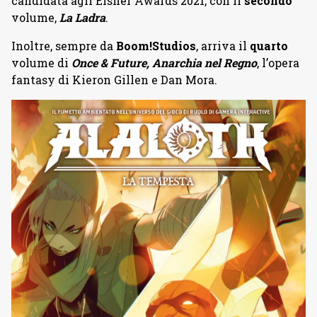
candidata agli Eisner Awards 2021, con il
secondo
volume,
La Ladra
.
Inoltre, sempre da
Boom!Studios
, arriva il
quarto
volume di
Once & Future, Anarchia nel Regno
, l’opera
fantasy di Kieron Gillen e Dan Mora.