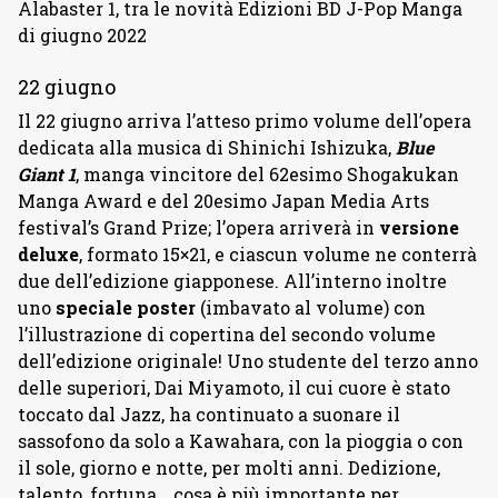
Alabaster 1, tra le novità Edizioni BD J-Pop Manga
di giugno 2022
22 giugno
Il 22 giugno arriva l’atteso primo volume dell’opera
dedicata alla musica di Shinichi Ishizuka,
Blue
Giant 1
, manga vincitore del 62esimo Shogakukan
Manga Award e del 20esimo Japan Media Arts
festival’s Grand Prize; l’opera arriverà in
versione
deluxe
, formato 15×21, e ciascun volume ne conterrà
due dell’edizione giapponese. All’interno inoltre
uno
speciale poster
(imbavato al volume) con
l’illustrazione di copertina del secondo volume
dell’edizione originale! Uno studente del terzo anno
delle superiori, Dai Miyamoto, il cui cuore è stato
toccato dal Jazz, ha continuato a suonare il
sassofono da solo a Kawahara, con la pioggia o con
il sole, giorno e notte, per molti anni. Dedizione,
talento, fortuna… cosa è più importante per