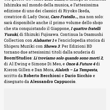
Ishizuka sul mondo della musica, e l’attesissima
edizione di uno dei classici di Riyoko Ikeda,
creatrice di Lady Oscar,
Caro Fratello…
, ma non solo:
sarà disponibile anche il primo volume dello shojo
che sta conquistando il Giappone,
I quattro fratelli
Yuzuki
, di Shizuki Fujisawa. Continua la Osamushi
Collection con
Alabaster 1
e l’enciclopedia storica di
Shigeru Muziki con
Showa 3
. Per Edizioni BD
tornano due attesissimi titoli dalla scuderia di
Boom!Studios
:
Li troviamo solo quando sono morti 2
,
di Al Ewing e Simone Di Meo, e
Once & Future 4
di
Kieron Gillen e Dan Mora,
Alaloth – La Tempesta
,
scritto da
Roberto Recchioni
e
Dario Sicchio
e
disegnato da
Alessandro Cappuccio
.