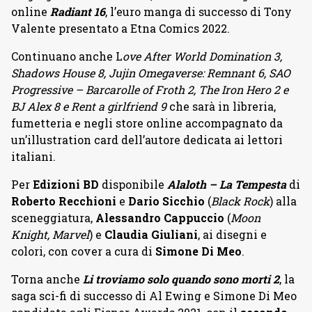
online
Radiant 16
, l’euro manga di successo di Tony
Valente presentato a Etna Comics 2022.
Continuano anche L
ove After World Domination 3,
Shadows House 8, Jujin Omegaverse: Remnant 6, SAO
Progressive – Barcarolle of Froth 2, The Iron Hero 2 e
BJ Alex 8 e Rent a girlfriend 9
che sarà in libreria,
fumetteria e negli store online accompagnato da
un’illustration card dell’autore dedicata ai lettori
italiani.
Per
Edizioni BD
disponibile
Alaloth – La Tempesta
di
Roberto Recchioni
e
Dario Sicchio
(
Black Rock
) alla
sceneggiatura,
Alessandro Cappuccio
(
Moon
Knight, Marvel
) e
Claudia Giuliani
, ai disegni e
colori, con cover a cura di
Simone Di Meo
.
Torna anche
Li troviamo solo quando sono morti 2
, la
saga sci-fi di successo di Al Ewing e Simone Di Meo