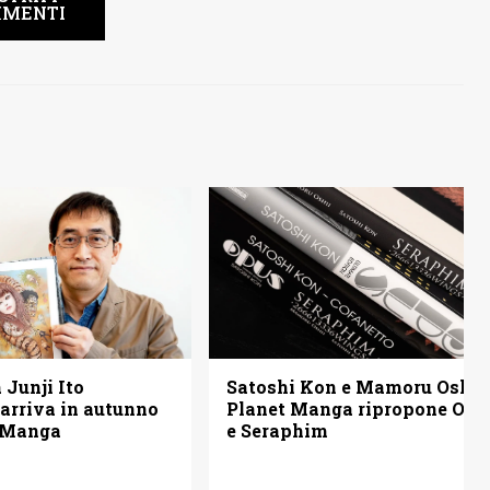
MENTI
a Junji Ito
Satoshi Kon e Mamoru Oshii:
 arriva in autunno
Planet Manga ripropone Opu
 Manga
e Seraphim