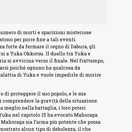
o numero di morti e sparizioni misteriose
stono per porre fine a tali eventi.
 forte da fermare il regno di Dabura, gli
si a Yuka Okkotsu. Il duello tra Yuka e
ria si avvicina verso il finale. Nel frattempo,
darsi poiché ognuno ha qualcosa da
alattia di Yuka e vuole impedirle di morire
o di proteggere il suo popolo, e le sue
i comprendere la gravità della situazione.
a meglio nella battaglia, i loro poteri
e Yuka nel capitolo 15 ha evocato Mahoraga
e Mahoraga sia l’arma più potente che possa
ostrato alcun tipo di debolezza, il che