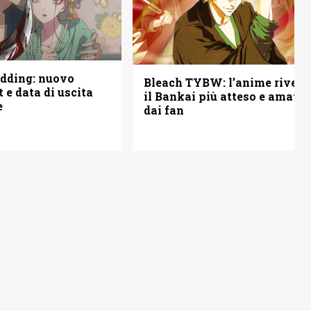
edding: nuovo
Bleach TYBW: l’anime rivela
st e data di uscita
il Bankai più atteso e amato
e
dai fan