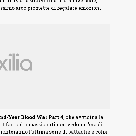
o Luffy e la sua ciurma. Tra nuove sfide,
prossimo arco promette di regalare emozioni
nd-Year Blood War Part 4
, che avvicina la
. I fan più appassionati non vedono l’ora di
ronteranno l’ultima serie di battaglie e colpi