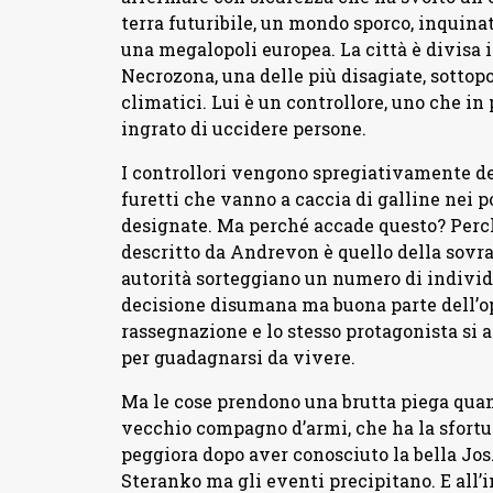
terra futuribile, un mondo sporco, inquinat
una megalopoli europea. La città è divisa i
Necrozona, una delle più disagiate, sottop
climatici. Lui è un controllore, uno che in 
ingrato di uccidere persone.
I controllori vengono spregiativamente de
furetti che vanno a caccia di galline nei p
designate. Ma perché accade questo? Perc
descritto da Andrevon è quello della sovrap
autorità sorteggiano un numero di individ
decisione disumana ma buona parte dell’op
rassegnazione e lo stesso protagonista si a
per guadagnarsi da vivere.
Ma le cose prendono una brutta piega quan
vecchio compagno d’armi, che ha la sfortun
peggiora dopo aver conosciuto la bella Jos.
Steranko ma gli eventi precipitano. E all’i