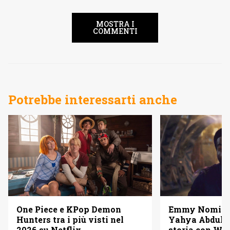
MOSTRA I
COMMENTI
Potrebbe interessarti anche
One Piece e KPop Demon
Emmy Nominat
Hunters tra i più visti nel
Yahya Abdul-M
2026 su Netflix
storia con W