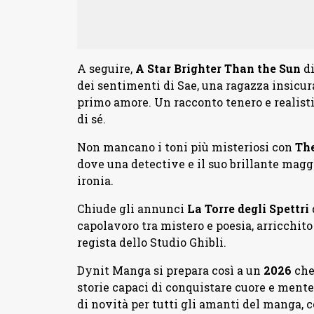
A seguire,
A Star Brighter Than the Sun
di
dei sentimenti di Sae, una ragazza insicura
primo amore. Un racconto tenero e realistic
di sé.
Non mancano i toni più misteriosi con
The
dove una detective e il suo brillante mag
ironia.
Chiude gli annunci
La Torre degli Spettri
capolavoro tra mistero e poesia, arricchito
regista dello Studio Ghibli.
Dynit Manga si prepara così a un
2026
che 
storie capaci di conquistare cuore e mente
di novità per tutti gli amanti del manga, c