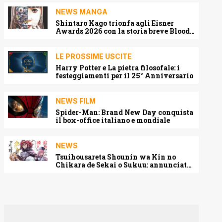
NEWS MANGA
Shintaro Kago trionfa agli Eisner
Awards 2026 con la storia breve Blood
Harvest
LE PROSSIME USCITE
Harry Potter e La pietra filosofale: i
festeggiamenti per il 25° Anniversario
NEWS FILM
Spider-Man: Brand New Day conquista
il box-office italiano e mondiale
NEWS
Tsuihousareta Shounin wa Kin no
Chikara de Sekai o Sukuu: annunciato
l’adattamento anime