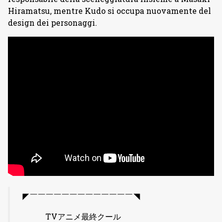
Hiramatsu, mentre Kudo si occupa nuovamente del
design dei personaggi.
◤￣￣￣￣￣￣￣￣￣￣￣￣￣◥
TVアニメ最終クール