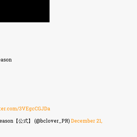
ason
tter.com/3VEgcCGJDa
on【公式】 (@bclover_PR)
December 21,