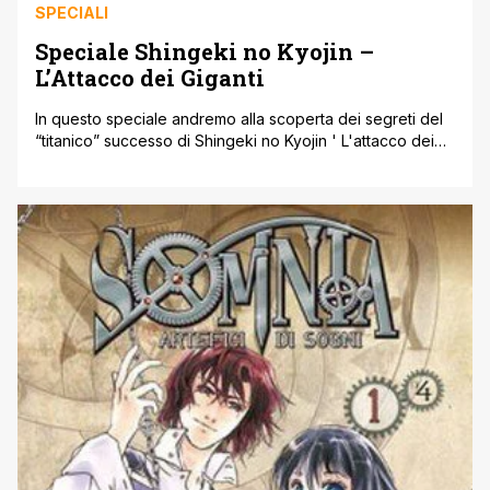
SPECIALI
Speciale Shingeki no Kyojin –
L’Attacco dei Giganti
In questo speciale andremo alla scoperta dei segreti del
“titanico” successo di Shingeki no Kyojin ' L'attacco dei
giganti, la pluripremiata opera di Hajime Isayama che in
breve tempo è riuscito a creare un vero e proprio
fenomeno come pochi negli ultimi anni, sia in madre patria
sia in Occidente'