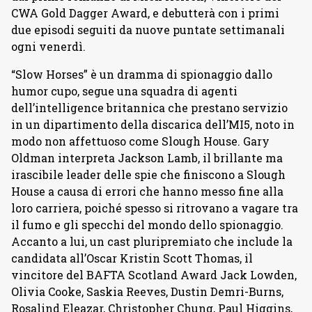
CWA Gold Dagger Award, e debutterà con i primi
due episodi seguiti da nuove puntate settimanali
ogni venerdì.
“Slow Horses” è un dramma di spionaggio dallo
humor cupo, segue una squadra di agenti
dell’intelligence britannica che prestano servizio
in un dipartimento della discarica dell’MI5, noto in
modo non affettuoso come Slough House. Gary
Oldman interpreta Jackson Lamb, il brillante ma
irascibile leader delle spie che finiscono a Slough
House a causa di errori che hanno messo fine alla
loro carriera, poiché spesso si ritrovano a vagare tra
il fumo e gli specchi del mondo dello spionaggio.
Accanto a lui, un cast pluripremiato che include la
candidata all’Oscar Kristin Scott Thomas, il
vincitore del BAFTA Scotland Award Jack Lowden,
Olivia Cooke, Saskia Reeves, Dustin Demri-Burns,
Rosalind Eleazar, Christopher Chung, Paul Higgins,