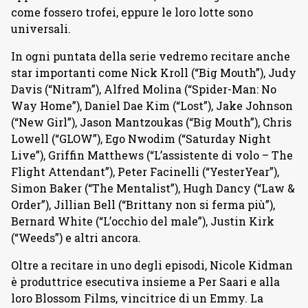
come fossero trofei, eppure le loro lotte sono
universali.
In ogni puntata della serie vedremo recitare anche
star importanti come Nick Kroll (“Big Mouth”), Judy
Davis (“Nitram”), Alfred Molina (“Spider-Man: No
Way Home”), Daniel Dae Kim (“Lost”), Jake Johnson
(“New Girl”), Jason Mantzoukas (“Big Mouth”), Chris
Lowell (“GLOW”), Ego Nwodim (“Saturday Night
Live”), Griffin Matthews (“L’assistente di volo – The
Flight Attendant”), Peter Facinelli (“YesterYear”),
Simon Baker (“The Mentalist”), Hugh Dancy (“Law &
Order”), Jillian Bell (“Brittany non si ferma più”),
Bernard White (“L’occhio del male”), Justin Kirk
(“Weeds”) e altri ancora.
Oltre a recitare in uno degli episodi, Nicole Kidman
è produttrice esecutiva insieme a Per Saari e alla
loro Blossom Films, vincitrice di un Emmy. La