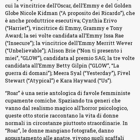
cui la vincitrice dell’Oscar, dell’Emmy e del Golden
Globe Nicole Kidman (“A proposito dei Ricardo”), che
è anche produttrice esecutiva; Cynthia Erivo
(“Harriet”), vincitrice di Emmy, Grammy e Tony
Award; la sei volte candidata all’Emmy Issa Rae
(“Insecure”); la vincitrice dell’Emmy Merritt Wever
(“Unbelievable”); Alison Brie (“Non ti presento i
miei”, “GLOW”), candidata al premio SAG; la tre volte
candidata all’Emmy Betty Gilpin (“GLOW”, “La
guerra di domani”); Meera Syal (“Yesterday”), Fivel
Stewart (“Atypical”) e Kara Hayward (“Us”).
“Roar” è una serie antologica di favole femministe
cupamente comiche. Spaziando tra generi che
vanno dal realismo magico all’horror psicologico,
queste otto storie raccontano la vita di donne
normali in circostanze piuttosto straordinarie. In
“Roar”, le donne mangiano fotografie, danno
appuntamento alle anatre, vivono sugli scaffali