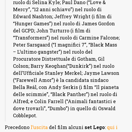
ruolo di Selina Kyle; Paul Dano (“Love &
Mercy”, “12 anni schiavo”) nel ruolo di
Edward Nashton; Jeffrey Wright (i film di
“Hunger Games”) nel ruolo di James Gordon
del GCPD; John Turturro (i film di
“Transformers”) nel ruolo di Carmine Falcone;
Peter Sarsgaard (“I magnifici 7”, “Black Mass
– L’ultimo gangster”) nel ruolo del
Procuratore Distrettuale di Gotham, Gil
Colson; Barry Keoghan(“Dunkirk”) nel ruolo
dell’Ufficiale Stanley Merkel; Jayme Lawson
(“Farewell Amor”) è la candidata sindaco
Bella Reál, con Andy Serkis (i film “Il pianeta
delle scimmie”, “Black Panther”) nel ruolo di
Alfred; e Colin Farrell (“Animali fantastici e
dove trovarli”, “Dumbo”) in quello di Oswald
Cobblepot.
Precedono
l’uscita
del film alcuni
set Lego
:
qui i