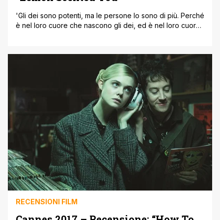
'Gli dei sono potenti, ma le persone lo sono di più. Perché
è nel loro cuore che nascono gli dei, ed è nel loro cuore
che essi ritornano.' American Gods riprende dal
cliffhanger che aveva concluso gli scorsi due episodi, e
ci mostra finalmente il tanto atteso incontro (o meglio
rincontro) fra Shadow e la sua moglie defunta-ora-
tornata-in-vita [']
RECENSIONI FILM
Cannes 2017 – Recensione: “How To