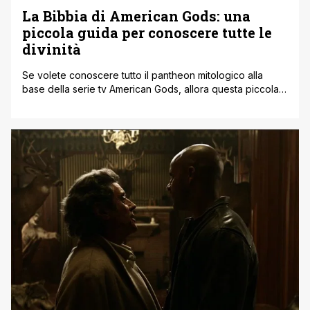
La Bibbia di American Gods: una
piccola guida per conoscere tutte le
divinità
Se volete conoscere tutto il pantheon mitologico alla
base della serie tv American Gods, allora questa piccola
'bibbia' è quello che fa per voi! Prodotta da Starz, la
serie tv tratta dall'omonimo romanzo scritto da Neil
Gaiman sta per raggiungere la conclusione della prima
stagione. Noi di MangaForever abbiamo pensato che
potesse farvi comodo un breve [']