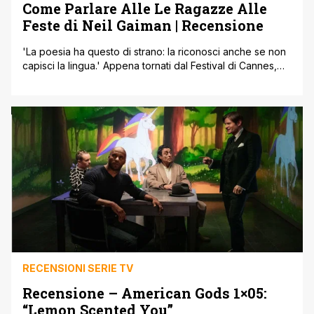
Come Parlare Alle Le Ragazze Alle
Feste di Neil Gaiman | Recensione
'La poesia ha questo di strano: la riconosci anche se non
capisci la lingua.' Appena tornati dal Festival di Cannes,
dove abbiamo visto in anteprima mondiale il film di John
Cameron Mitchell How To Talk To Girls At Parties, con
protagonista Elle Fanning (se siete curiosi, qui trovate la
recensione), arriva grazie ai tipi di Bao Publishing il [']
RECENSIONI SERIE TV
Recensione – American Gods 1×05:
“Lemon Scented You”