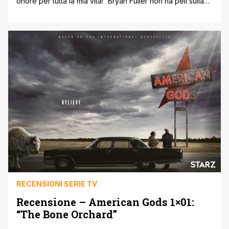
onore per tutta la mia vita!' Bryan Fuller non ha peli sulla
lingua già di per se, ma quando si tratta di intavolare un
discorso di critica polito-sociale, allora apriti cielo. The
Secret of Spoons, secondo episodio della prima stagione
del fantasy mitologico American Gods, si [']
RECENSIONI SERIE TV
Recensione – American Gods 1×01:
“The Bone Orchard”