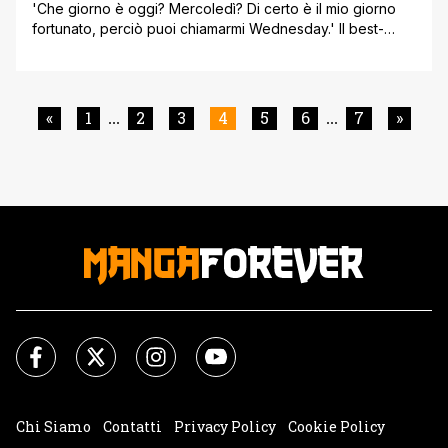
'Che giorno è oggi? Mercoledì? Di certo è il mio giorno
fortunato, perciò puoi chiamarmi Wednesday.' Il best-
seller fantasy-mitologico scritto da Neil Gaiman nel 2001 è
finalmente diventato una serie tv grazie agli showrunner
Bryan Fuller (Heroes, Hannibal) e Michael Green (Logan,
Blade Runner 2049, Alien: Covenant). E' inutile
«
1
2
3
4
5
6
7
»
...
...
sottolineare le tante difficoltà di trasporre [']
Chi Siamo
Contatti
Privacy Policy
Cookie Policy