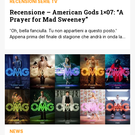
RECENSIONI SERIE TV
Recensione – American Gods 1×07: “A
Prayer for Mad Sweeney”
'Oh, bella fanciulla. Tu non appartieni a questo posto.'
Appena prima del finale di stagione che andrà in onda la
prossima settimana, American Gods ci regala il suo
episodio più toccante, raccontandoci la storia dell'arrivo
in America di Mad Sweeney. La serie era iniziata
focalizzandosi molto sul viaggio di Shadow e Mr.
Wednesday, ma col passare delle [']
NEWS