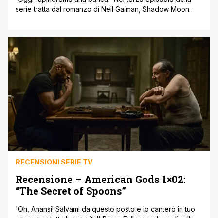
serie tratta dal romanzo di Neil Gaiman, Shadow Moon
inizia a credere nell'esistenza di un mondo che va al di là
della sua logica; un mondo di illusioni, sogni e fantasie. Un
mondo nel quale il suo datore di lavoro, Mr. Wednesday,
è sicuramente un pezzo grosso. [']
RECENSIONI SERIE TV
Recensione – American Gods 1×02:
“The Secret of Spoons”
'Oh, Anansi! Salvami da questo posto e io canterò in tuo