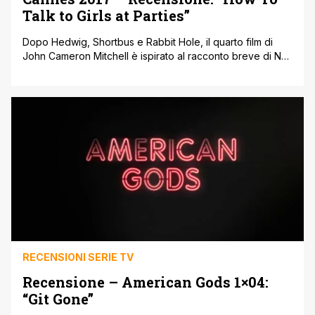
Talk to Girls at Parties”
Dopo Hedwig, Shortbus e Rabbit Hole, il quarto film di
John Cameron Mitchell è ispirato al racconto breve di Neil
Gaiman Come Parlare con le Ragazze ai Party, e presenta
una versione psichedelica di Romeo e Giulietta
ambientata nella scena punk di una Londra anni '70
popolata dagli alieni. E' vero che è un film sconclusionato
e [']
RECENSIONI SERIE TV
Recensione – American Gods 1×04:
“Git Gone”