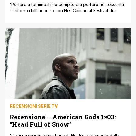
'Porterò a termine il mio compito e ti porterò nell'oscurità.'
Di ritorno dall'incontro con Neil Gaiman al Festival di
Cannes (insieme all'autore inglese abbiamo assistito alla
prima mondiale di How To Talk To Girls At Parties, film di
John Cameron Mitchell tratto dal racconto breve che
Gaiman ha incluso nella raccolta Cose Fragili: nelle
prossime ore pubblicheremo la [']
RECENSIONI SERIE TV
Recensione – American Gods 1×03:
“Head Full of Snow”
'Oggi rapineremo una banca!' Nel terzo episodio della