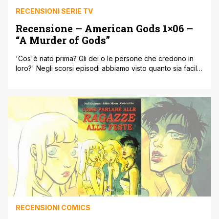
RECENSIONI SERIE TV
Recensione – American Gods 1×06 –
“A Murder of Gods”
'Cos'è nato prima? Gli dei o le persone che credono in
loro?' Negli scorsi episodi abbiamo visto quanto sia facile
morire per un dio: basta essere dimenticati. Ma già dal
titolo (A Murder of Gods) la sesta puntata della serie tratta
dal romanzo fantasy di Neil Gaiman ci fa capire che,
forse, c'è un modo [']
RECENSIONI COMICS