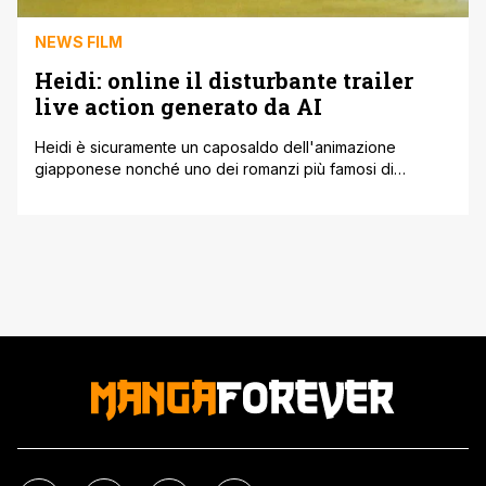
NEWS FILM
Heidi: online il disturbante trailer
live action generato da AI
Heidi è sicuramente un caposaldo dell'animazione
giapponese nonché uno dei romanzi più famosi di
sempre. All'attenzione del pubblico è ovviamente stato
portato grazie alla trasposizione animata, che ha
cresciuto senza dubbio tantissime generazioni nel corso
degli anni, compresi gli appassionati che seguono i nostri
articoli. Essendo un'opera famosa per forza di cose sono
stati pubblicati [']