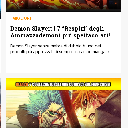
I MIGLIORI
Demon Slayer: i 7 “Respiri” degli
Ammazzademoni più spettacolari!
Demon Slayer senza ombra di dubbio è uno dei
prodotti più apprezzati di sempre in campo manga e
anime e la sua trasposizione animata ha condotto un
grande pubblico verso un medium che solamente alcuni
anni fa era solamente di nicchia. Ma quali sono di
Demon Slayer Respiri degli Ammazzademoni? Questo lo
dimostra il record [']