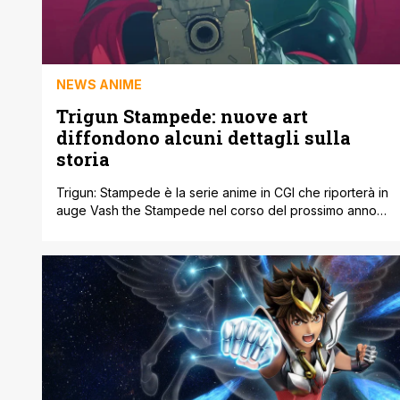
NEWS ANIME
Trigun Stampede: nuove art
diffondono alcuni dettagli sulla
storia
Trigun: Stampede è la serie anime in CGI che riporterà in
auge Vash the Stampede nel corso del prossimo anno
con una nuova serie anime creata da Studio Orange.
L'anime avrà una veste completamente nuova rispetto a
quella precedente. Nonostante non ci sia una data
ufficiale, nel corso delle settimane arrivano spesso
nuove art rivelatorie, [']