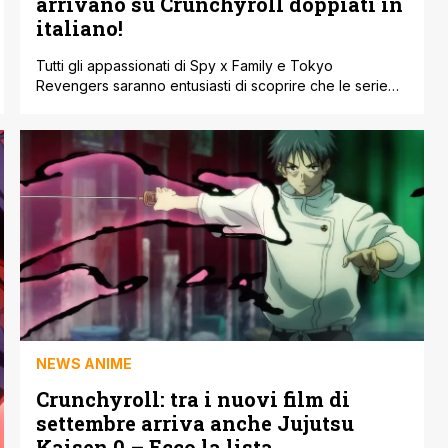
arrivano su Crunchyroll doppiati in
italiano!
Tutti gli appassionati di Spy x Family e Tokyo
Revengers saranno entusiasti di scoprire che le serie
animate dei due franchise arriveranno a ottobre su
Crunchyroll doppiati in italiano. Le due serie anime
debutteranno con la loro prima stagione, entrambe su
Crunchyroll, rispettivamente sabato 15 ottobre e lunedì
17 ottobre. Precisiamo che la prima stagione [']
NEWS ANIME
Crunchyroll: tra i nuovi film di
settembre arriva anche Jujutsu
Kaisen 0 – Ecco la lista