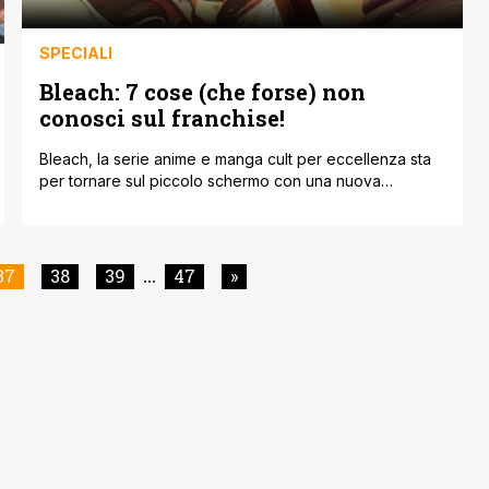
SPECIALI
Bleach: 7 cose (che forse) non
conosci sul franchise!
Bleach, la serie anime e manga cult per eccellenza sta
per tornare sul piccolo schermo con una nuova
trasposizione animata che adatterà la parte finale del
manga. Spesso queste opere nascondono tante
curiosità e oggi andremo a scoprire Bleach: 7 cose (che
forse) non conosci sul franchise! Con Bleach: 7 cose
37
38
39
47
»
...
(che forse) non conosci sul [']