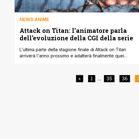
NEWS ANIME
Attack on Titan: l’animatore parla
dell’evoluzione della CGI della serie
L'ultima parte della stagione finale di Attack on Titan
arriverà l'anno prossimo e adatterà finalmente quei
capitoli che non sono stati inseriti nella seconda parte
della quarta stagione dell'anime. In occasione del Japan
Expo, alcuni membri del team hanno colto l'occasione
«
1
35
36
...
per discutere dell'evoluzione della computer grafica
della serie televisiva, che nel corso del tempo [']