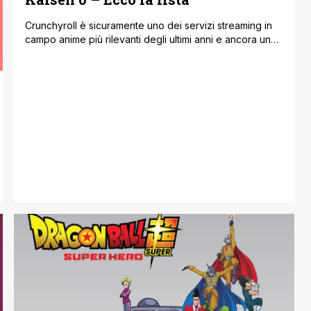
Crunchyroll è sicuramente uno dei servizi streaming in
campo anime più rilevanti degli ultimi anni e ancora una
volta, anche quest'anno si conferma una pietra miliare
per medium. Oltre alle innumerevoli serie (FONTE CB)
anime che stanno caricando passo dopo passo,
Crunchyroll sta cercando di portare qualsiasi prodotto
di qualità in tutto il mondo, da [']