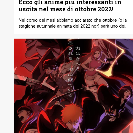
Ecco gli anime più interessanti in
uscita nel mese di ottobre 2022!
Nel corso dei mesi abbiamo acclarato che ottobre (o la
stagione autunnale animata del 2022 ndr) sarà uno dei
mesi più importanti per quanto riguarda il mondo degli
anime, visto che tra vecchi e nuove serie abbiamo
davvero un ottima scelta. Senza ombra di dubbio tra i
più importanti e anche interessanti troviamo Chainsaw
Man, [']