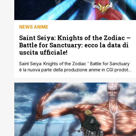
NEWS ANIME
Saint Seiya: Knights of the Zodiac –
Battle for Sanctuary: ecco la data di
uscita ufficiale!
Saint Seiya: Knights of the Zodiac ' Battle for Sanctuary
è la nuova parte della produzione anime in CGI prodotta
inizialmente da Netflix nel 2019. Qualche settimana fa
abbiamo scoperto che i diritti sono entrati in possesso
di Crunchyroll, che si occuperà della saga più iconica e
importante della storia. Durante il corso della prima [']