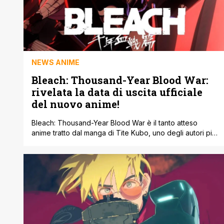
NEWS ANIME
Bleach: Thousand-Year Blood War:
rivelata la data di uscita ufficiale
del nuovo anime!
Bleach: Thousand-Year Blood War è il tanto atteso
anime tratto dal manga di Tite Kubo, uno degli autori più
importanti dell'ambito manga. Yoshihiro Tominaga il
regista del nuovo anime ha finalmente confermato la
data di uscita ufficiale della trasposizione animata che
dovrebbe adattare l'ultima parte del manga: l'anime
uscirà il 10 ottobre. (FONTE CB) In [']