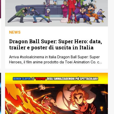
NEWS
Dragon Ball Super: Super Hero: data,
trailer e poster di uscita in Italia
Arriva #soloalcinema in Italia Dragon Ball Super: Super
Heroes, il film anime prodotto da Toei Animation Co. con
Crunchyroll, Sony Pictures, che distribuirà la pellicola,
ha annunciato la data d'uscita e mostrato il trailer e il
poster ufficiali. Diretto da Tetsuro Kodama con la
supervisione del celebre creatore di Dragon Ball, Akira
Toriyama, il film [']