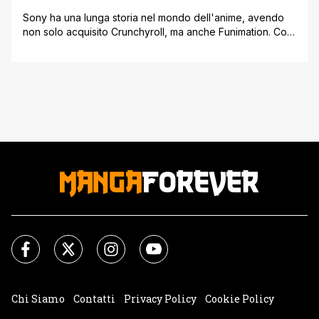
Sony ha una lunga storia nel mondo dell'anime, avendo
non solo acquisito Crunchyroll, ma anche Funimation. Con
la crescente popolarità dell'anime sia in Giappone che
all'estero, Sony ha annunciato una nuova 'Anime
Academy' che punta a cambiare le regole del gioco in
una parte specifica dell'industria. Man mano che il medium
dell'anime cresce, sarà interessante [']
Chi Siamo
Contatti
Privacy Policy
Cookie Policy
Impostazioni Cookie