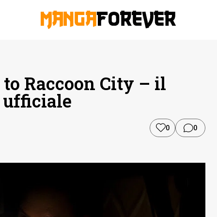
to Raccoon City – il
 ufficiale
0
0