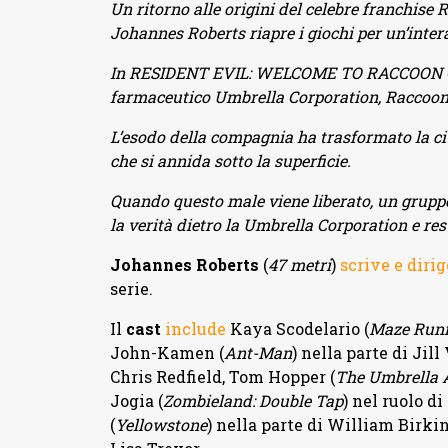
Un ritorno alle origini del celebre franchise 
Johannes Roberts riapre i giochi per un’inter
In RESIDENT EVIL: WELCOME TO RACCOON CITY
farmaceutico Umbrella Corporation, Raccoon 
L’esodo della compagnia ha trasformato la ci
che si annida sotto la superficie.
Quando questo male viene liberato, un gruppo
la verità dietro la Umbrella Corporation e rest
Johannes Roberts
(
47 metri
)
scrive e dirig
serie.
Il
cast
include
Kaya Scodelario (
Maze Run
John-Kamen (
Ant-Man
) nella parte di Jil
Chris Redfield, Tom Hopper (
The Umbrella
Jogia (
Zombieland: Double Tap
) nel ruolo 
(
Yellowstone
) nella parte di William Birki