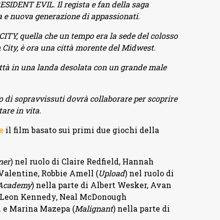
RESIDENT EVIL. Il regista e fan della saga
a e nuova generazione di appassionati.
, quella che un tempo era la sede del colosso
City, è ora una città morente del Midwest.
ttà in una landa desolata con un grande male
 di sopravvissuti dovrà collaborare per scoprire
are in vita.
e
il film basato sui primi due giochi della
ner
) nel ruolo di Claire Redfield, Hannah
l Valentine, Robbie Amell (
Upload
) nel ruolo di
 Academy
) nella parte di Albert Wesker, Avan
di Leon Kennedy, Neal McDonough
n e Marina Mazepa (
Malignant
) nella parte di