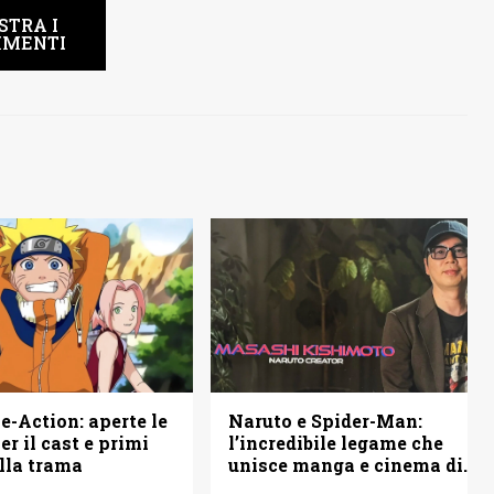
STRA I
MENTI
Naruto e Spider-Man:
e-Action: aperte le
l’incredibile legame che
er il cast e primi
unisce manga e cinema di
ulla trama
Hollywood