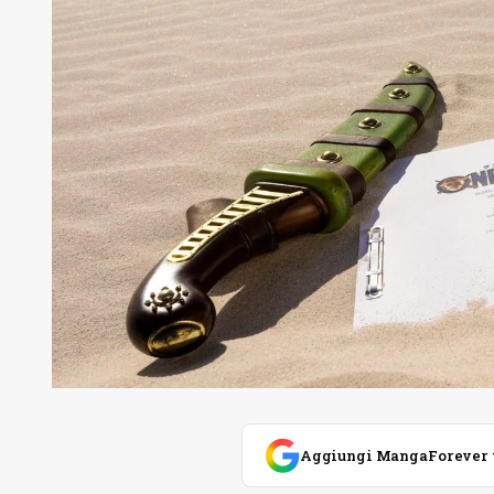
Aggiungi MangaForever tra