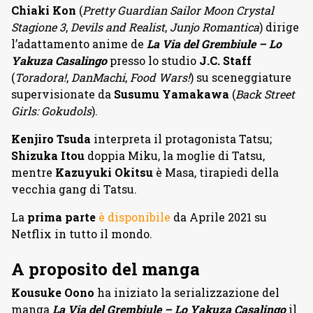
Chiaki Kon
(
Pretty Guardian Sailor Moon Crystal
Stagione 3
,
Devils and Realist
,
Junjo Romantica
) dirige
l’adattamento anime de
La Via del Grembiule – Lo
Yakuza Casalingo
presso lo studio
J.C. Staff
(
Toradora!
,
DanMachi
,
Food Wars!
) su sceneggiature
supervisionate da
Susumu Yamakawa
(
Back Street
Girls: Gokudols
).
Kenjiro Tsuda
interpreta il protagonista Tatsu;
Shizuka Itou
doppia Miku, la moglie di Tatsu,
mentre
Kazuyuki Okitsu
è Masa, tirapiedi della
vecchia gang di Tatsu.
La
prima parte
è disponibile
da Aprile 2021 su
Netflix in tutto il mondo.
A proposito del manga
Kousuke Oono
ha iniziato la serializzazione del
manga
La Via del Grembiule – Lo Yakuza Casalingo
il