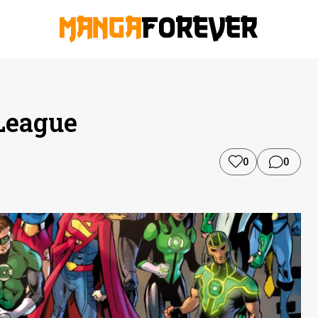
 League
0
0