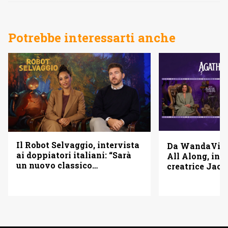
Potrebbe interessarti anche
Il Robot Selvaggio, intervista
Da WandaVisi
ai doppiatori italiani: “Sarà
All Along, inte
un nuovo classico
creatrice Jac 
d’animazione”
“Adoro L’Attac