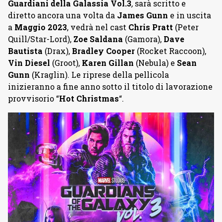
Guardiani della Galassia Vol.3
,
sarà scritto e
diretto ancora una volta da
James Gunn
e in uscita
a
Maggio 2023
, vedrà nel cast
Chris Pratt
(Peter
Quill/Star-Lord),
Zoe Saldana
(Gamora),
Dave
Bautista
(Drax),
Bradley Cooper
(Rocket Raccoon),
Vin Diesel
(Groot),
Karen Gillan
(Nebula) e
Sean
Gunn
(Kraglin). Le riprese della pellicola
inizieranno a fine anno sotto il titolo di lavorazione
provvisorio “
Hot Christmas
“.