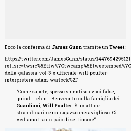
Ecco la conferma di
James Gunn
tramite un
Tweet
:
https://twitter.com/JamesGunn/status/144769429512
ref_src=twsrc%5Etfw%7Ctwcamp%5Etweetembed%7Ct
della-galassia-vol-3-e-ufficiale-will-poulter-
interpretera-adam-warlock%2F
“Come sapete, spesso smentisco voci false,
quindi… ehm… Benvenuto nella famiglia dei
Guardiani
,
Will Poulter
. È un attore
straordinario e un ragazzo meraviglioso. Ci
vediamo tra un paio di settimane”.