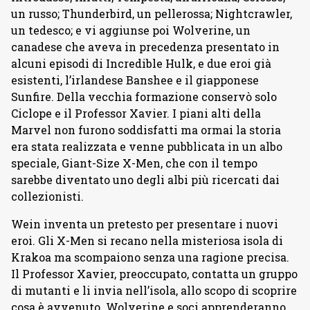
un russo; Thunderbird, un pellerossa; Nightcrawler,
un tedesco; e vi aggiunse poi Wolverine, un
canadese che aveva in precedenza presentato in
alcuni episodi di Incredible Hulk, e due eroi già
esistenti, l’irlandese Banshee e il giapponese
Sunfire. Della vecchia formazione conservò solo
Ciclope e il Professor Xavier. I piani alti della
Marvel non furono soddisfatti ma ormai la storia
era stata realizzata e venne pubblicata in un albo
speciale, Giant-Size X-Men, che con il tempo
sarebbe diventato uno degli albi più ricercati dai
collezionisti.
Wein inventa un pretesto per presentare i nuovi
eroi. Gli X-Men si recano nella misteriosa isola di
Krakoa ma scompaiono senza una ragione precisa.
Il Professor Xavier, preoccupato, contatta un gruppo
di mutanti e li invia nell’isola, allo scopo di scoprire
cosa è avvenuto. Wolverine e soci apprenderanno