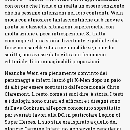
con orrore che l’isola è in realtà un essere senziente
che ha pessime intenzioni nei loro confronti. Wein
gioca con atmosfere fantascientifiche da b-movie e
punta su classiche situazioni supereroiche, con
molta azione e poca introspezione. Si tratta
comunque di una storia divertente e godibile che
forse non sarebbe stata memorabile se, come ho
scritto, non avesse dato vita a un fenomeno
editoriale di inimmaginabili proporzioni.
Neanche Wein era pienamente convinto dei
personaggi e infatti lasciò gli X-Men dopo un paio
di albi per essere sostituito dall’eccezionale Chris
Claremont. Il resto, come si suol dire, è storia. I testi
e i dialoghi sono curati ed efficaci e i disegni sono
di Dave Cockrum, all’epoca conosciuto soprattutto
per svariati lavori alla DC, in particolare Legion of
Super Heroes. Il suo stile era ispirato a quello del
glorioso Carmine Infantino, apprezzato penciler di