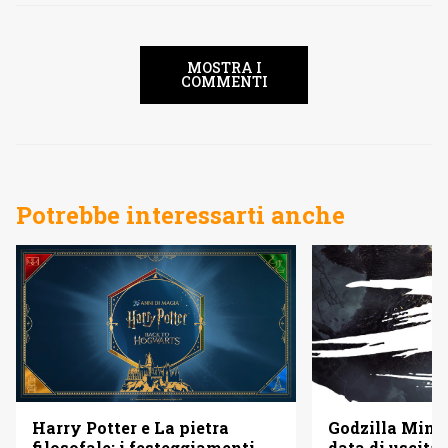
MOSTRA I
COMMENTI
Potrebbe interessarti anche
Godzilla Minus
Harry Potter e La pietra
data di uscita 
filosofale: i festeggiamenti