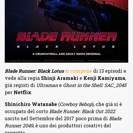
Blade Runner: Black Lotus
si compone
di 13 episodi e
vede alla regia
Shinji Aramaki
e
Kenji Kamiyama
,
già registi di
Ultraman
e
Ghost in the Shell: SAC_2045
per
Netflix
.
Shinichiro Watanabe
(
Cowboy Bebop
), che già si è
occupato del corto
Blade Runner: Black Out 2022
uscito nel Settembre del 2017 poco prima di
Blade
Runner 2049
, è uno dei produttori creativi del
progetto.