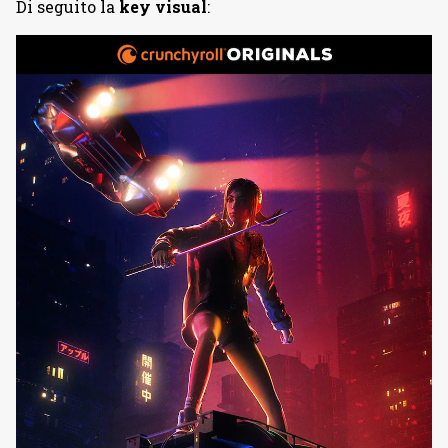
Di seguito la
key visual
: