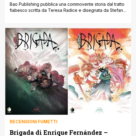
Bao Publishing pubblica una commovente storia dal tratto
fiabesco scritta da Teresa Radice e disegnata da Stefano
Turconi. Teresa Radice e Stefano Turconi sono due
autori abbastanza “navigati”, abituati a lavorare e vivere
insieme, poiché sono marito e moglie. Tante le storie
disegnate per la Disney, tra cui la parodia dell’Isola del
Tesoro di Stevenson [']
RECENSIONI FUMETTI
Brigada di Enrique Fernández –