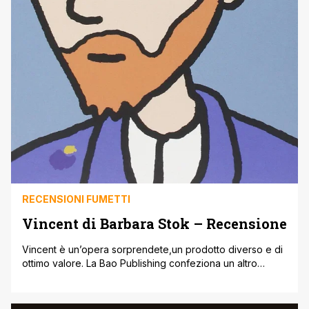
RECENSIONI FUMETTI
Vincent di Barbara Stok – Recensione
Vincent è un’opera sorprendete,un prodotto diverso e di
ottimo valore. La Bao Publishing confeziona un altro
piccolo gioiello da leggere tutto d’un fiato. [easyazon_cta
add_to_cart='default' align='center' asin='8865432276'
cloaking='default' height='28' key='wide-orange'