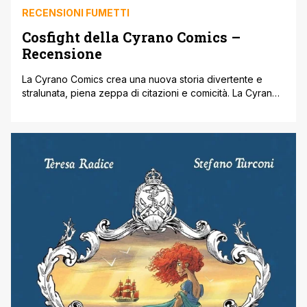
RECENSIONI FUMETTI
Cosfight della Cyrano Comics –
Recensione
La Cyrano Comics crea una nuova storia divertente e
stralunata, piena zeppa di citazioni e comicità. La Cyrano
Comics è un’associazione culturale italiana che dalla
nascita produce e distribuisce fumetti di vario genere. Lo
staff di appassionati della Cyrano non si è mai precluso
nulla, ispirandosi a qualunque genere e creando prodotti
molto variegati. Dallo [']