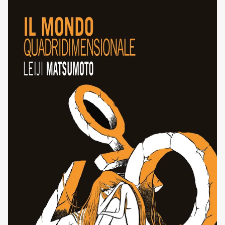
localization='default' locale='IT' nofollow='default'
new_window='default' tag='m0afc-21' width='170'] L’arte
è antica quanto l’uomo. Essi hanno lo stesso spirito e la
stessa fattura, probabilmente sono imprescindibili l’uno
per [']