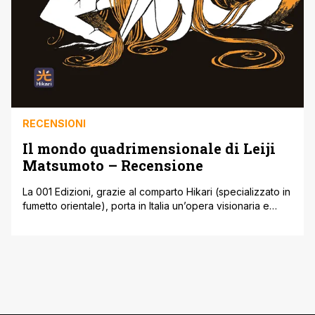
RECENSIONI
Il mondo quadrimensionale di Leiji
Matsumoto – Recensione
La 001 Edizioni, grazie al comparto Hikari (specializzato in
fumetto orientale), porta in Italia un’opera visionaria e
alternativa del mastro Leiji Matsumoto (La corazzata
Yamato, Capitan Harlock). Imperdibile. [easyazon_cta
add_to_cart='default' align='center' asin='8897846491'
cloaking='default' height='28' key='wide-orange'
localization='default' locale='IT' nofollow='default'
new_window='default' tag='m0afc-21' width='170'] L’arte
Italiana è con un piede nel fosso, ci prenderemmo in giro