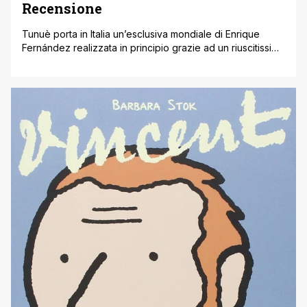
Recensione
Tunuè porta in Italia un’esclusiva mondiale di Enrique
Fernández realizzata in principio grazie ad un riuscitissimo
crowfunding. Enrique Fernández nasce come creatore di
storyboard per lungometraggi animati (El Cid, la leyenda,
Nocturno), questa esperienza caratterizzerà il suo stile di
ampio respiro, sempre dettagliato e dal tratto pittoresco.
Nel 2004 debutta nel mondo del fumetto, in [']