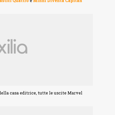
astici Quattro
e
Minni Diventa Capitan
ella casa editrice, tutte le uscite Marvel