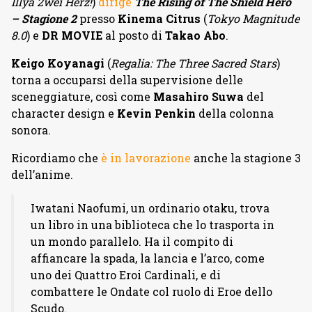
Illya 2wei Herz!
)
dirige
The Rising of The Shield Hero
– Stagione 2
presso
Kinema Citrus
(
Tokyo Magnitude
8.0
) e
DR MOVIE
al posto di
Takao Abo
.
Keigo Koyanagi
(
Regalia: The Three Sacred Stars
)
torna a occuparsi della supervisione delle
sceneggiature, così come
Masahiro Suwa
del
character design e
Kevin Penkin
della colonna
sonora.
Ricordiamo che
è in lavorazione
anche la stagione 3
dell’anime.
Iwatani Naofumi, un ordinario otaku, trova
un libro in una biblioteca che lo trasporta in
un mondo parallelo. Ha il compito di
affiancare la spada, la lancia e l’arco, come
uno dei Quattro Eroi Cardinali, e di
combattere le Ondate col ruolo di Eroe dello
Scudo.