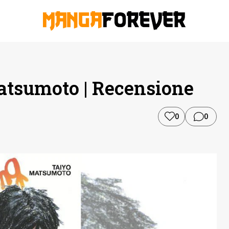
atsumoto | Recensione
0
0