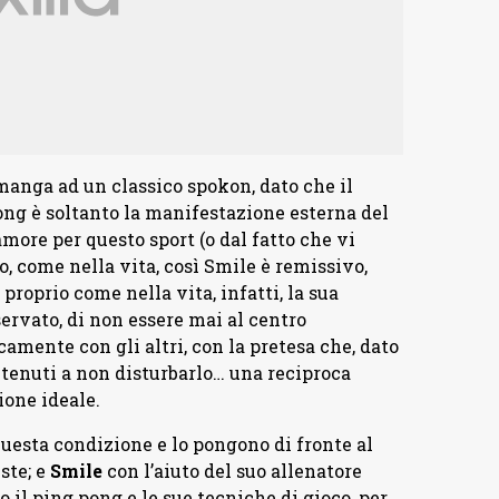
manga ad un classico spokon, dato che il
ong è soltanto la manifestazione esterna del
amore per questo sport (o dal fatto che vi
o, come nella vita, così Smile è remissivo,
 proprio come nella vita, infatti, la sua
ervato, di non essere mai al centro
camente con gli altri, con la pretesa che, dato
 tenuti a non disturbarlo… una reciproca
ione ideale.
uesta condizione e lo pongono di fronte al
ste; e
Smile
con l’aiuto del suo allenatore
 il ping pong e le sue tecniche di gioco, per