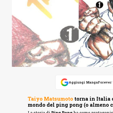
Aggiungi MangaForever tra
Taiyo Matsumoto
torna in Italia
mondo del ping pong (o almeno c
La storia di
Ping Pong
ha come protagonist