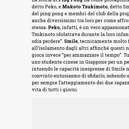
detto Peko, e
Makoto Tsukimoto
, detto S
del ping pong e membri del club della prop
anche diversissimi tra loro per come affron
stessa.
Peko
, infatti, è un vero appassiona
Tsukinoto idolatrava durante la loro infan
odia perdere”.
Smile
, tecnicamente molto 
all’isolamento dagli altri affinchè questi n
gioca invece “per ammazzare il tempo”. T
uno studente cinese in Giappone per un peri
intuendo le capacità inespresse di Smile n
convinto entusiasmo di sfidarlo, subendo u
per sempre l’atteggiamento dei due ragazzi
vita di tutti i giorni.