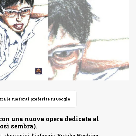
 le tue fonti preferite su Google
 con una nuova opera dedicata al
osì sembra).
i due amici d’infanzia,
Yutaka Hoshino
,