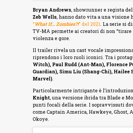
Bryan Andrews
, showrunner e regista del
Zeb Wells
, hanno dato vita a una visione 
“
What If… Zombies?!
” del 2021
. La serie si 
TV-MA permette ai creatori di non “tirare 
violenza e gore.
Il trailer rivela un cast vocale impressio
riprendono i loro ruoli iconici. Tra i prot
Witch), Paul Rudd (Ant-Man), Florence P
Guardian), Simu Liu (Shang-Chi), Hailee 
Marvel)
.
Particolarmente intrigante è l’introduzio
Knight
, una versione ibrida tra Blade e 
punti focali della serie. I sopravvissuti d
come Captain America, Hawkeye, Ghost, Ab
Okoye.