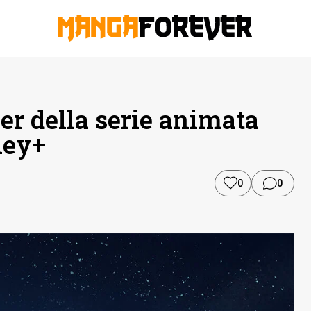
ler della serie animata
ney+
0
0