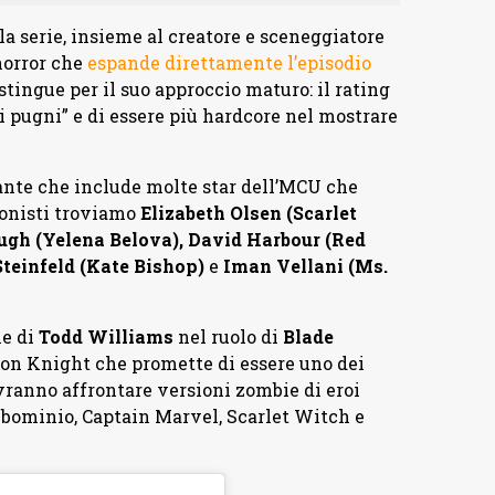
la serie, insieme al creatore e sceneggiatore
horror che
espande direttamente l’episodio
distingue per il suo approccio maturo: il rating
i pugni” e di essere più hardcore nel mostrare
nante che include molte star dell’MCU che
agonisti troviamo
Elizabeth Olsen (Scarlet
ugh (Yelena Belova), David Harbour (Red
Steinfeld (Kate Bishop)
e
Iman Vellani (Ms.
ne di
Todd Williams
nel ruolo di
Blade
Moon Knight che promette di essere uno dei
ovranno affrontare versioni zombie di eroi
ominio, Captain Marvel, Scarlet Witch e