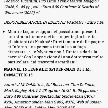
Federico Vicentini, Dijo Lima, Frank Martin Maggio •
17×26, S., 48 pp., col. • Euro 5,00 Contiene: X Deaths of
Wolverine (2022) #1
DISPONIBILE ANCHE IN EDIZIONE VARIANT • Euro 7,00
Mentre Logan viaggia nel passato, nel presente
uno strano tumore mette a repentaglio la vita e
gli abitanti di Krakoa! • Direttamente dalle pagine
di Inferno, una persona inizia la sua fuga
disperata… • …e Mystica non è l’unica a darle la
caccia! • Con l’apparizione di una dottoressa molto
particolare, dai trascorsi asgardiani!
MARVEL INTEGRALE: SPIDER-MAN DI J.M.
DeMATTEIS 15
Autori: J.M. DeMatteis, Sal Buscema, Tom DeFalco,
Mark Bagley, AA.VV. 28 aprile • 16×21, B., 96 pp., col. •
Euro 4,90 Contiene: Spectacular Spider-Man (1976)
#201, Amazing Spider-Man (1963) #378, Web of Spider-
Man (1985) #101, Spider-Man (1990) #35