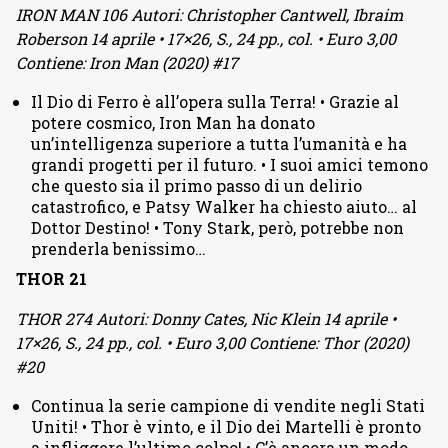
IRON MAN 106 Autori: Christopher Cantwell, Ibraim
Roberson 14 aprile • 17×26, S., 24 pp., col. • Euro 3,00
Contiene: Iron Man (2020) #17
Il Dio di Ferro è all’opera sulla Terra! • Grazie al
potere cosmico, Iron Man ha donato
un’intelligenza superiore a tutta l’umanità e ha
grandi progetti per il futuro. • I suoi amici temono
che questo sia il primo passo di un delirio
catastrofico, e Patsy Walker ha chiesto aiuto… al
Dottor Destino! • Tony Stark, però, potrebbe non
prenderla benissimo…
THOR 21
THOR 274 Autori: Donny Cates, Nic Klein 14 aprile •
17×26, S., 24 pp., col. • Euro 3,00 Contiene: Thor (2020)
#20
Continua la serie campione di vendite negli Stati
Uniti! • Thor è vinto, e il Dio dei Martelli è pronto
a infliggere l’ultimo colpo! • C’è ancora un modo