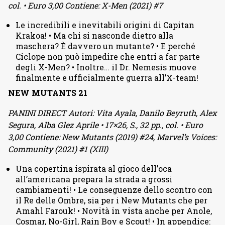
col. • Euro 3,00 Contiene: X-Men (2021) #7
Le incredibili e inevitabili origini di Capitan
Krakoa! • Ma chi si nasconde dietro alla
maschera? È davvero un mutante? • E perché
Ciclope non può impedire che entri a far parte
degli X-Men? • Inoltre… il Dr. Nemesis muove
finalmente e ufficialmente guerra all’X-team!
NEW MUTANTS 21
PANINI DIRECT Autori: Vita Ayala, Danilo Beyruth, Alex
Segura, Alba Glez Aprile • 17×26, S., 32 pp., col. • Euro
3,00 Contiene: New Mutants (2019) #24, Marvel’s Voices:
Community (2021) #1 (XIII)
Una copertina ispirata al gioco dell’oca
all’americana prepara la strada a grossi
cambiamenti! • Le conseguenze dello scontro con
il Re delle Ombre, sia per i New Mutants che per
Amahl Farouk! • Novità in vista anche per Anole,
Cosmar, No-Girl, Rain Boy e Scout! • In appendice: