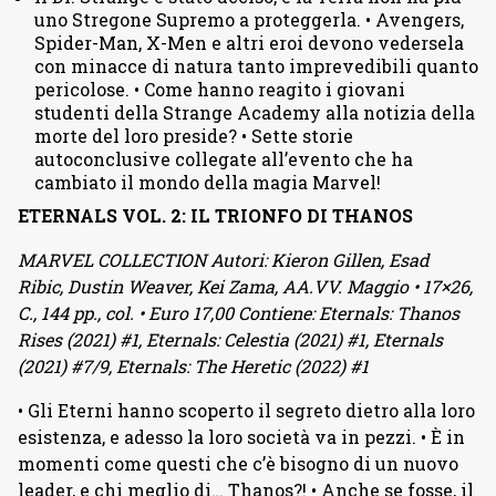
uno Stregone Supremo a proteggerla. • Avengers,
Spider-Man, X-Men e altri eroi devono vedersela
con minacce di natura tanto imprevedibili quanto
pericolose. • Come hanno reagito i giovani
studenti della Strange Academy alla notizia della
morte del loro preside? • Sette storie
autoconclusive collegate all’evento che ha
cambiato il mondo della magia Marvel!
ETERNALS VOL. 2: IL TRIONFO DI THANOS
MARVEL COLLECTION Autori: Kieron Gillen, Esad
Ribic, Dustin Weaver, Kei Zama, AA.VV. Maggio • 17×26,
C., 144 pp., col. • Euro 17,00 Contiene: Eternals: Thanos
Rises (2021) #1, Eternals: Celestia (2021) #1, Eternals
(2021) #7/9, Eternals: The Heretic (2022) #1
• Gli Eterni hanno scoperto il segreto dietro alla loro
esistenza, e adesso la loro società va in pezzi. • È in
momenti come questi che c’è bisogno di un nuovo
leader, e chi meglio di… Thanos?! • Anche se fosse, il