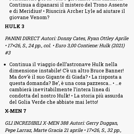
Continua a dipanarsi il mistero del Trono Assente
e di Meridius! • Riuscirà Archer Lyle ad aiutare il
giovane Venom?
HULK 3
PANINI DIRECT Autori: Donny Cates, Ryan Ottley Aprile
• 17×26, S., 24 pp., col. • Euro 3,00 Contiene: Hulk (2021)
#3
Continua il viaggio dell’astronave Hulk nella
dimensione instabile! C’è un altro Bruce Banner!
Ma dov’è il suo Gigante di Giada? • La risposta a
questa domanda? Be’, è una cosa pazzesca… • …e
cambierà inevitabilmente l’intera linea di
condotta del nostro Hulk! • La storia più assurda
del Golia Verde che abbiate mai letto!
X-MEN 7
GLI INCREDIBILI X-MEN 388 Autori: Gerry Duggan,
Pepe Larraz, Marte Gracia 21 aprile • 17×26, S., 32 pp.,