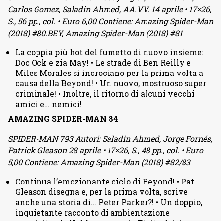
Carlos Gomez, Saladin Ahmed, AA.VV. 14 aprile • 17×26,
S., 56 pp., col. • Euro 6,00 Contiene: Amazing Spider-Man
(2018) #80.BEY, Amazing Spider-Man (2018) #81
La coppia più hot del fumetto di nuovo insieme:
Doc Ock e zia May! • Le strade di Ben Reilly e
Miles Morales si incrociano per la prima volta a
causa della Beyond! • Un nuovo, mostruoso super
criminale! • Inoltre, il ritorno di alcuni vecchi
amici e… nemici!
AMAZING SPIDER-MAN 84
SPIDER-MAN 793 Autori: Saladin Ahmed, Jorge Fornés,
Patrick Gleason 28 aprile • 17×26, S., 48 pp., col. • Euro
5,00 Contiene: Amazing Spider-Man (2018) #82/83
Continua l’emozionante ciclo di Beyond! • Pat
Gleason disegna e, per la prima volta, scrive
anche una storia di… Peter Parker?! • Un doppio,
inquietante racconto di ambientazione