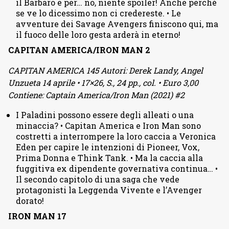
il Barbaro e per… no, niente spoiler! Anche perché
se ve lo dicessimo non ci credereste. • Le
avventure dei Savage Avengers finiscono qui, ma
il fuoco delle loro gesta arderà in eterno!
CAPITAN AMERICA/IRON MAN 2
CAPITAN AMERICA 145 Autori: Derek Landy, Angel
Unzueta 14 aprile • 17×26, S., 24 pp., col. • Euro 3,00
Contiene: Captain America/Iron Man (2021) #2
I Paladini possono essere degli alleati o una
minaccia? • Capitan America e Iron Man sono
costretti a interrompere la loro caccia a Veronica
Eden per capire le intenzioni di Pioneer, Vox,
Prima Donna e Think Tank. • Ma la caccia alla
fuggitiva ex dipendente governativa continua… •
Il secondo capitolo di una saga che vede
protagonisti la Leggenda Vivente e l’Avenger
dorato!
IRON MAN 17