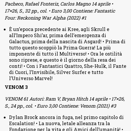
Pacheco, Rafael Fonteriz, Carlos Magno 14 aprile •
17×26, S., 32 pp., col. • Euro 3,00 Contiene: Fantastic
Four: Reckoning War Alpha (2022) #1
È un’epoca precedente ai Kree, agli Skrull e
all’Impero Shi’ar, prima dell’emergenza di
Galactus, prima della nascita di Asgard! • Prima di
tutto questo scoppiò la Prima Guerra! La più
imponente di tutto il Multiverso! • Ora le ostilità
sono riprese, e questo è il giorno della resa dei
conti! • Con i Fantastici Quattro, She-Hulk, il Fante
di Cuori, l’Invisibile, Silver Surfer e tutto
l’Universo Marvel!
VENOM 3
VENOM 61 Autori: Ram V, Bryan Hitch 14 aprile • 17×26,
S., 24 pp., col. • Euro 3,00 Contiene: Venom (2021) #3
Dylan Brock ancora in fuga, nel primo capitolo di
Escalation! • La nuova, letale alleanza tra la
Fondazione per la vita e gli Amici dell’umanità! •