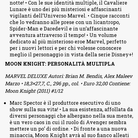
notte! • Con le sue identità multiple, il Cavaliere
Lunare è uno dei più misteriosi e affascinanti
vigilanti dell’Universo Marvel. • Cinque racconti
che lo vedranno alle prese con un licantropo,
Spider-Man e Daredevil e in un’affascinante
avventura attraverso il tempo! • Un volume
dedicato al più misterioso eroe Marvel, perfetto
per i nuovi lettori e per chi volesse conoscere
meglio il personaggio in vista della serie Disney+!
MOON KNIGHT: PERSONALITÀ MULTIPLA
MARVEL DELUXE Autori: Brian M. Bendis, Alex Maleev
Marzo • 18,3×27,7, C., 296 pp., col. • Euro 32,00 Contiene:
Moon Knight (2011) #1/12
Marc Spector è il produttore esecutivo di uno
show sulla sua vita! • La sua esistenza, affollata da
diversi personaggi che albergano nella sua mente,
è un vero caos in cui il ruolo di Avenger sembra
mettere un po’ di ordine. • Di fronte a una nuova
minaccia, Moon Knight avrà al suo fianco alleati