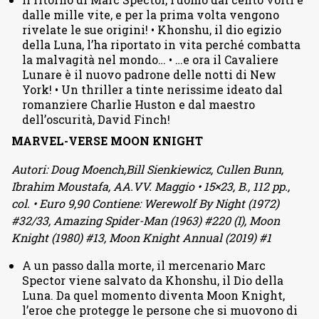
dalle mille vite, e per la prima volta vengono
rivelate le sue origini! • Khonshu, il dio egizio
della Luna, l’ha riportato in vita perché combatta
la malvagità nel mondo… • …e ora il Cavaliere
Lunare è il nuovo padrone delle notti di New
York! • Un thriller a tinte nerissime ideato dal
romanziere Charlie Huston e dal maestro
dell’oscurità, David Finch!
MARVEL-VERSE MOON KNIGHT
Autori: Doug Moench,Bill Sienkiewicz, Cullen Bunn,
Ibrahim Moustafa, AA.VV. Maggio • 15×23, B., 112 pp.,
col. • Euro 9,90 Contiene: Werewolf By Night (1972)
#32/33, Amazing Spider-Man (1963) #220 (I), Moon
Knight (1980) #13, Moon Knight Annual (2019) #1
A un passo dalla morte, il mercenario Marc
Spector viene salvato da Khonshu, il Dio della
Luna. Da quel momento diventa Moon Knight,
l’eroe che protegge le persone che si muovono di