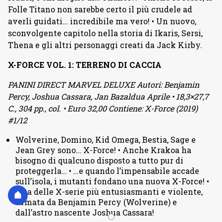
Folle Titano non sarebbe certo il più crudele ad
averli guidati… incredibile ma vero! • Un nuovo,
sconvolgente capitolo nella storia di Ikaris, Sersi,
Thena e gli altri personaggi creati da Jack Kirby.
X-FORCE VOL. 1: TERRENO DI CACCIA
PANINI DIRECT MARVEL DELUXE Autori: Benjamin
Percy, Joshua Cassara, Jan Bazaldua Aprile • 18,3×27,7
C., 304 pp., col. • Euro 32,00 Contiene: X-Force (2019)
#1/12
Wolverine, Domino, Kid Omega, Bestia, Sage e
Jean Grey sono… X-Force! • Anche Krakoa ha
bisogno di qualcuno disposto a tutto pur di
proteggerla… • …e quando l’impensabile accade
sull’isola, i mutanti fondano una nuova X-Force! •
Una delle X-serie più entusiasmanti e violente,
firmata da Benjamin Percy (Wolverine) e
dall’astro nascente Joshua Cassara!