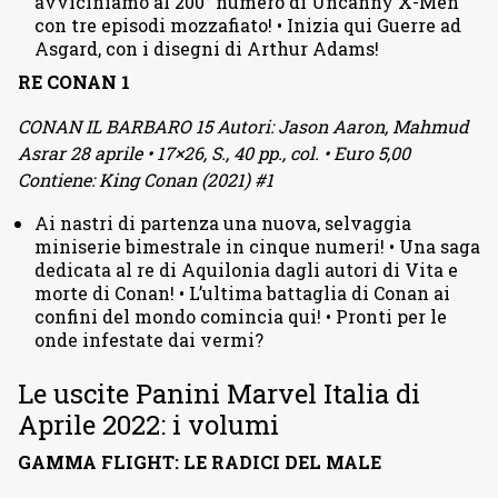
avviciniamo al 200° numero di Uncanny X-Men
con tre episodi mozzafiato! • Inizia qui Guerre ad
Asgard, con i disegni di Arthur Adams!
RE CONAN 1
CONAN IL BARBARO 15 Autori: Jason Aaron, Mahmud
Asrar 28 aprile • 17×26, S., 40 pp., col. • Euro 5,00
Contiene: King Conan (2021) #1
Ai nastri di partenza una nuova, selvaggia
miniserie bimestrale in cinque numeri! • Una saga
dedicata al re di Aquilonia dagli autori di Vita e
morte di Conan! • L’ultima battaglia di Conan ai
confini del mondo comincia qui! • Pronti per le
onde infestate dai vermi?
Le uscite Panini Marvel Italia di
Aprile 2022: i volumi
GAMMA FLIGHT: LE RADICI DEL MALE