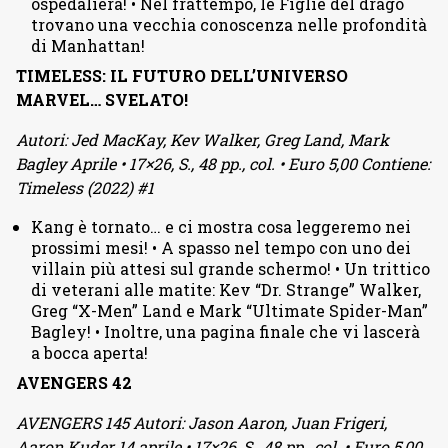
ospedaliera! • Nel frattempo, le Figlie del drago
trovano una vecchia conoscenza nelle profondità
di Manhattan!
TIMELESS: IL FUTURO DELL’UNIVERSO
MARVEL… SVELATO!
Autori: Jed MacKay, Kev Walker, Greg Land, Mark
Bagley Aprile • 17×26, S., 48 pp., col. • Euro 5,00 Contiene:
Timeless (2022) #1
Kang è tornato… e ci mostra cosa leggeremo nei
prossimi mesi! • A spasso nel tempo con uno dei
villain più attesi sul grande schermo! • Un trittico
di veterani alle matite: Kev “Dr. Strange” Walker,
Greg “X-Men” Land e Mark “Ultimate Spider-Man”
Bagley! • Inoltre, una pagina finale che vi lascerà
a bocca aperta!
AVENGERS 42
AVENGERS 145 Autori: Jason Aaron, Juan Frigeri,
Aaron Kuder 14 aprile • 17×26, S., 48 pp., col. • Euro 5,00