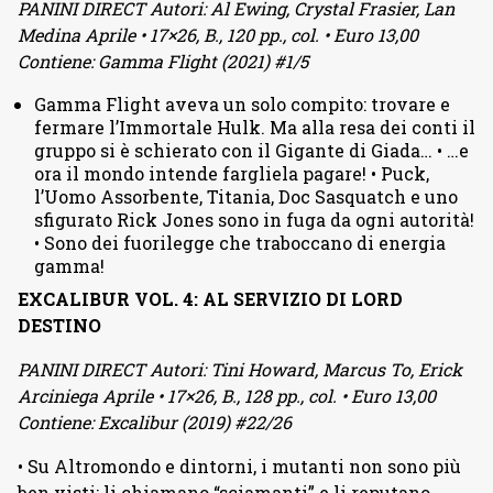
PANINI DIRECT Autori: Al Ewing, Crystal Frasier, Lan
Medina Aprile • 17×26, B., 120 pp., col. • Euro 13,00
Contiene: Gamma Flight (2021) #1/5
Gamma Flight aveva un solo compito: trovare e
fermare l’Immortale Hulk. Ma alla resa dei conti il
gruppo si è schierato con il Gigante di Giada… • …e
ora il mondo intende fargliela pagare! • Puck,
l’Uomo Assorbente, Titania, Doc Sasquatch e uno
sfigurato Rick Jones sono in fuga da ogni autorità!
• Sono dei fuorilegge che traboccano di energia
gamma!
EXCALIBUR VOL. 4: AL SERVIZIO DI LORD
DESTINO
PANINI DIRECT Autori: Tini Howard, Marcus To, Erick
Arciniega Aprile • 17×26, B., 128 pp., col. • Euro 13,00
Contiene: Excalibur (2019) #22/26
• Su Altromondo e dintorni, i mutanti non sono più
ben visti: li chiamano “sciamanti” e li reputano