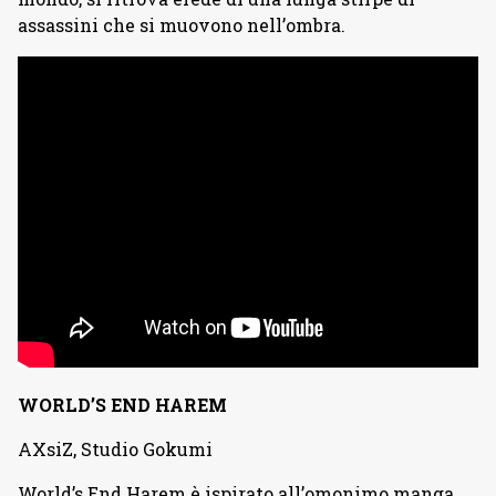
assassini che si muovono nell’ombra.
WORLD’S END HAREM
AXsiZ, Studio Gokumi
World’s End Harem è ispirato all’omonimo manga,